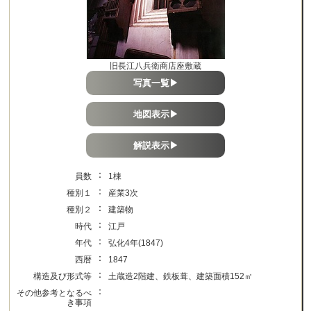
旧長江八兵衛商店座敷蔵
写真一覧▶
地図表示▶
解説表示▶
：
員数
1棟
：
種別１
産業3次
：
種別２
建築物
：
時代
江戸
：
年代
弘化4年(1847)
：
西暦
1847
：
構造及び形式等
土蔵造2階建、鉄板葺、建築面積152㎡
：
その他参考となるべ
き事項