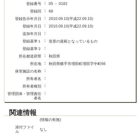
：
登録番号
05 － 0182
：
登録回
68
：
登録告示年月日
2010.09.10(平成22.09.10)
：
登録年月日
2010.09.10(平成22.09.10)
：
追加年月日
：
登録基準１
造形の規範となっているもの
：
登録基準２
：
所在都道府県
秋田県
：
所在地
秋田県横手市増田町増田字中町66
：
保管施設の名称
：
所有者名
：
所有者種別
：
管理団体・管理責任
者名
関連情報
(情報の有無)
添付ファイ
なし
ル