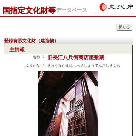
国指定文化財等
データベース
登録有形文化財（建造物）
主情報
：
旧長江八兵衛商店座敷蔵
名称
：
ふりがな
きゅうながえはちべえしょうてんざしきぐら