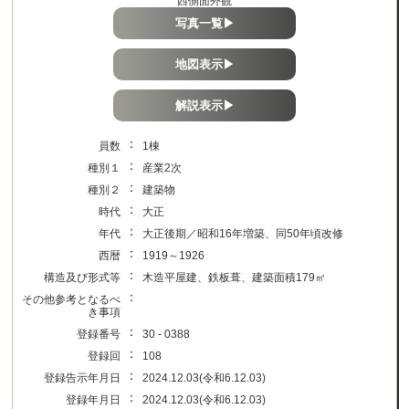
西側面外観
写真一覧▶
地図表示▶
解説表示▶
：
員数
1棟
：
種別１
産業2次
：
種別２
建築物
：
時代
大正
：
年代
大正後期／昭和16年増築、同50年頃改修
：
西暦
1919～1926
：
構造及び形式等
木造平屋建、鉄板葺、建築面積179㎡
：
その他参考となるべ
き事項
：
登録番号
30 - 0388
：
登録回
108
：
登録告示年月日
2024.12.03(令和6.12.03)
：
登録年月日
2024.12.03(令和6.12.03)