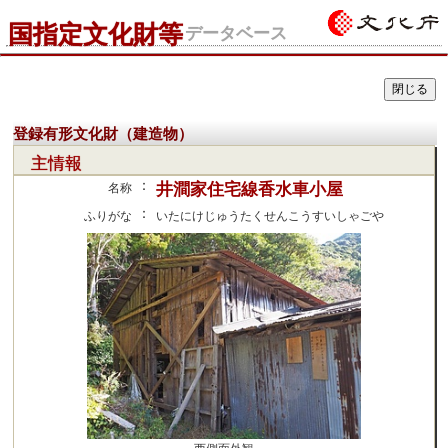
国指定文化財等
データベース
登録有形文化財（建造物）
主情報
：
井澗家住宅線香水車小屋
名称
：
ふりがな
いたにけじゅうたくせんこうすいしゃごや