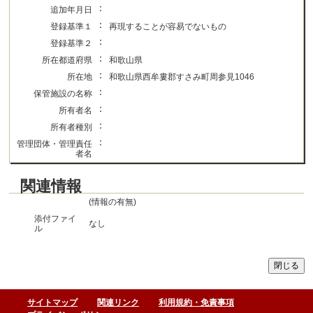
：
追加年月日
：
登録基準１
再現することが容易でないもの
：
登録基準２
：
所在都道府県
和歌山県
：
所在地
和歌山県西牟婁郡すさみ町周参見1046
：
保管施設の名称
：
所有者名
：
所有者種別
：
管理団体・管理責任
者名
関連情報
(情報の有無)
添付ファイ
なし
ル
サイトマップ
関連リンク
利用規約・免責事項