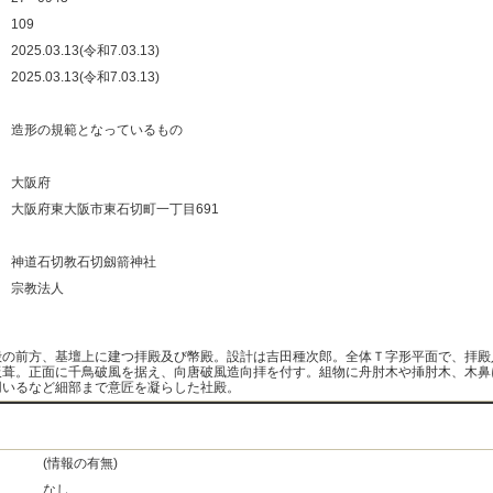
：
109
：
2025.03.13(令和7.03.13)
：
2025.03.13(令和7.03.13)
：
：
造形の規範となっているもの
：
：
大阪府
：
大阪府東大阪市東石切町一丁目691
：
：
神道石切教石切劔箭神社
：
宗教法人
：
殿の前方、基壇上に建つ拝殿及び幣殿。設計は吉田種次郎。全体Ｔ字形平面で、拝殿
板葺。正面に千鳥破風を据え、向唐破風造向拝を付す。組物に舟肘木や挿肘木、木鼻
用いるなど細部まで意匠を凝らした社殿。
(情報の有無)
なし