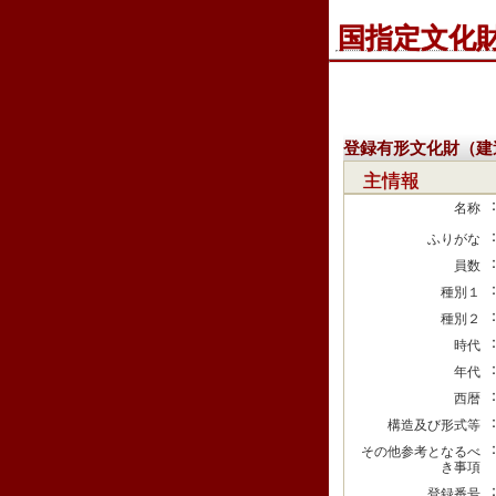
国指定文化
登録有形文化財（建
主情報
名称
ふりがな
員数
種別１
種別２
時代
年代
西暦
構造及び形式等
その他参考となるべ
き事項
登録番号