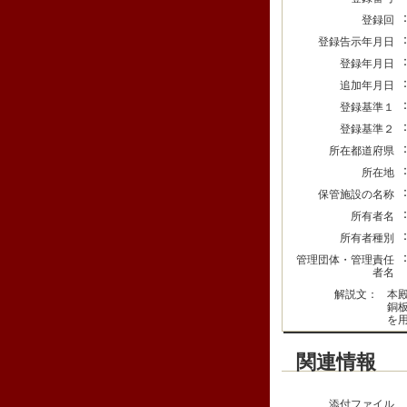
登録回
登録告示年月日
登録年月日
追加年月日
登録基準１
登録基準２
所在都道府県
所在地
保管施設の名称
所有者名
所有者種別
管理団体・管理責任
者名
解説文：
本
銅
を
関連情報
添付ファイル