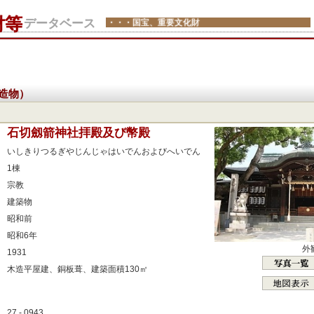
財等
データベース
・・・国宝、重要文化財
造物）
：
石切劔箭神社拝殿及び幣殿
：
いしきりつるぎやじんじゃはいでんおよびへいでん
：
1棟
：
宗教
：
建築物
：
昭和前
：
昭和6年
外
：
1931
：
木造平屋建、銅板葺、建築面積130㎡
：
：
27 - 0943