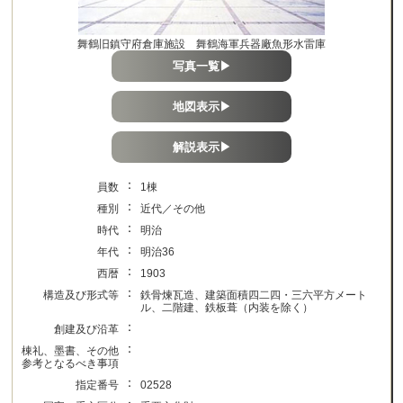
舞鶴旧鎮守府倉庫施設 舞鶴海軍兵器廠魚形水雷庫
写真一覧▶
地図表示▶
解説表示▶
：
員数
1棟
：
種別
近代／その他
：
時代
明治
：
年代
明治36
：
西暦
1903
：
構造及び形式等
鉄骨煉瓦造、建築面積四二四・三六平方メート
ル、二階建、鉄板葺（内装を除く）
：
創建及び沿革
：
棟礼、墨書、その他
参考となるべき事項
：
指定番号
02528