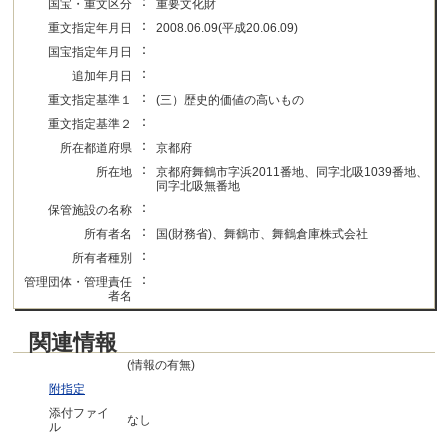
：
国宝・重文区分
重要文化財
：
重文指定年月日
2008.06.09(平成20.06.09)
：
国宝指定年月日
：
追加年月日
：
重文指定基準１
(三）歴史的価値の高いもの
：
重文指定基準２
：
所在都道府県
京都府
：
所在地
京都府舞鶴市字浜2011番地、同字北吸1039番地、
同字北吸無番地
：
保管施設の名称
：
所有者名
国(財務省)、舞鶴市、舞鶴倉庫株式会社
：
所有者種別
：
管理団体・管理責任
者名
関連情報
(情報の有無)
附指定
添付ファイ
なし
ル