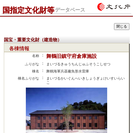
国指定文化財等
データベース
国宝・重要文化財（建造物）
各棟情報
：
舞鶴旧鎮守府倉庫施設
名称
：
ふりがな
まいづるきゅうちんじゅふそうこしせつ
：
棟名
舞鶴海軍兵器廠魚形水雷庫
：
棟名ふりがな
まいづるかいぐんへいきしょうぎょけいすいらい
こ