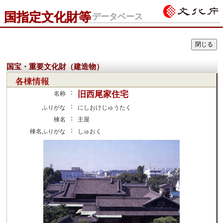
国指定文化財等
データベース
国宝・重要文化財（建造物）
各棟情報
：
旧西尾家住宅
名称
：
ふりがな
にしおけじゅうたく
：
棟名
主屋
：
棟名ふりがな
しゅおく