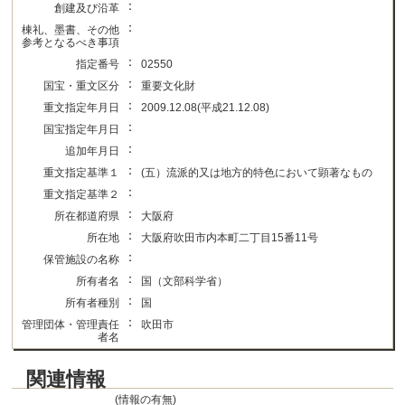
：
創建及び沿革
：
棟礼、墨書、その他
参考となるべき事項
：
指定番号
02550
：
国宝・重文区分
重要文化財
：
重文指定年月日
2009.12.08(平成21.12.08)
：
国宝指定年月日
：
追加年月日
：
重文指定基準１
(五）流派的又は地方的特色において顕著なもの
：
重文指定基準２
：
所在都道府県
大阪府
：
所在地
大阪府吹田市内本町二丁目15番11号
：
保管施設の名称
：
所有者名
国（文部科学省）
：
所有者種別
国
：
管理団体・管理責任
吹田市
者名
関連情報
(情報の有無)