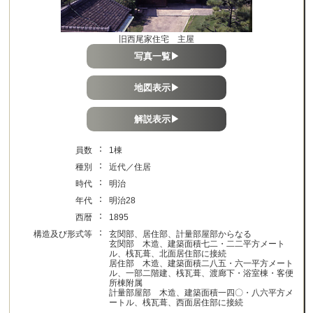
旧西尾家住宅 主屋
写真一覧▶
地図表示▶
解説表示▶
：
員数
1棟
：
種別
近代／住居
：
時代
明治
：
年代
明治28
：
西暦
1895
：
構造及び形式等
玄関部、居住部、計量部屋部からなる
玄関部 木造、建築面積七二・二二平方メート
ル、桟瓦葺、北面居住部に接続
居住部 木造、建築面積二八五・六一平方メート
ル、一部二階建、桟瓦葺、渡廊下・浴室棟・客便
所棟附属
計量部屋部 木造、建築面積一四〇・八六平方メ
ートル、桟瓦葺、西面居住部に接続