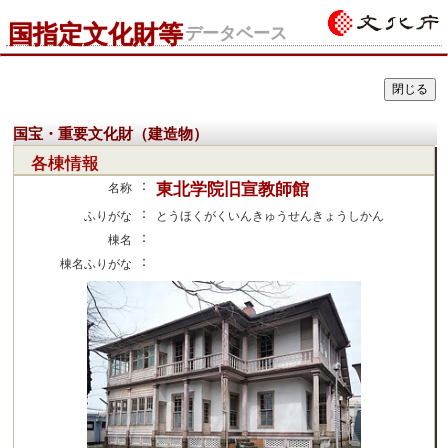
国指定文化財等
データベース
国宝・重要文化財（建造物）
各棟情報
：
東北学院旧宣教師館
名称
：
ふりがな
とうほくがくいんきゅうせんきょうしかん
：
棟名
：
棟名ふりがな