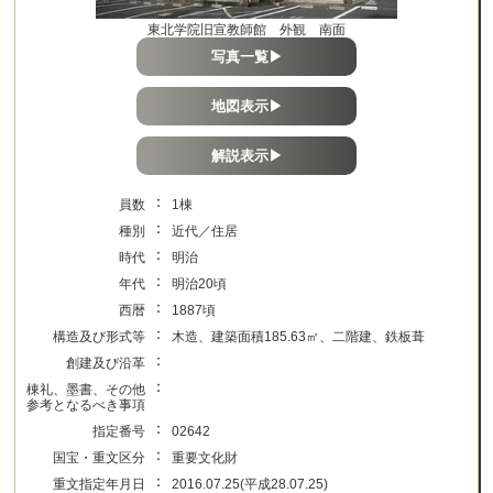
東北学院旧宣教師館 外観 南面
写真一覧▶
地図表示▶
解説表示▶
：
員数
1棟
：
種別
近代／住居
：
時代
明治
：
年代
明治20頃
：
西暦
1887頃
：
構造及び形式等
木造、建築面積185.63㎡、二階建、鉄板葺
：
創建及び沿革
：
棟礼、墨書、その他
参考となるべき事項
：
指定番号
02642
：
国宝・重文区分
重要文化財
：
重文指定年月日
2016.07.25(平成28.07.25)