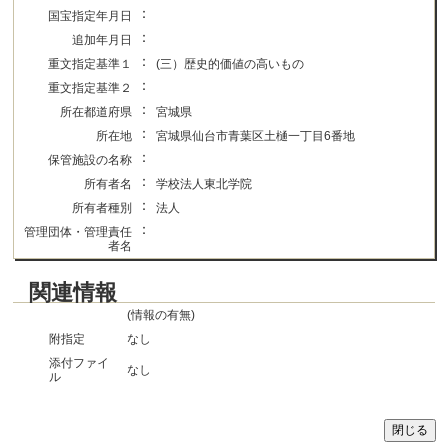
：
国宝指定年月日
：
追加年月日
：
重文指定基準１
(三）歴史的価値の高いもの
：
重文指定基準２
：
所在都道府県
宮城県
：
所在地
宮城県仙台市青葉区土樋一丁目6番地
：
保管施設の名称
：
所有者名
学校法人東北学院
：
所有者種別
法人
：
管理団体・管理責任
者名
関連情報
(情報の有無)
附指定
なし
添付ファイ
なし
ル