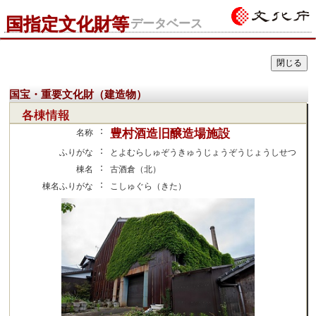
国指定文化財等
データベース
国宝・重要文化財（建造物）
各棟情報
：
豊村酒造旧醸造場施設
名称
：
ふりがな
とよむらしゅぞうきゅうじょうぞうじょうしせつ
：
棟名
古酒倉（北）
：
棟名ふりがな
こしゅぐら（きた）