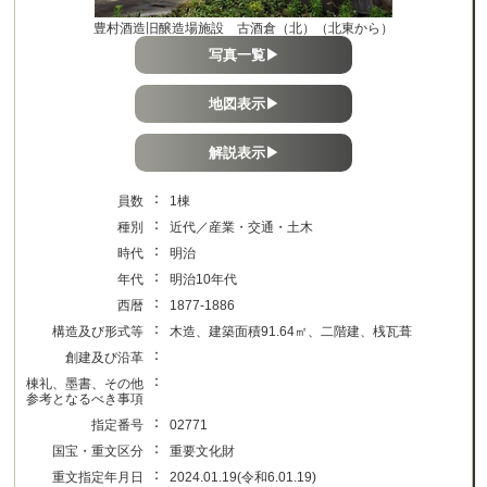
豊村酒造旧醸造場施設 古酒倉（北）（北東から）
写真一覧▶
地図表示▶
解説表示▶
：
員数
1棟
：
種別
近代／産業・交通・土木
：
時代
明治
：
年代
明治10年代
：
西暦
1877-1886
：
構造及び形式等
木造、建築面積91.64㎡、二階建、桟瓦葺
：
創建及び沿革
：
棟礼、墨書、その他
参考となるべき事項
：
指定番号
02771
：
国宝・重文区分
重要文化財
：
重文指定年月日
2024.01.19(令和6.01.19)