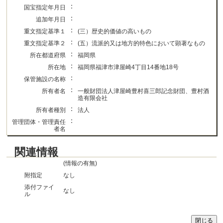
：
国宝指定年月日
：
追加年月日
：
重文指定基準１
(三）歴史的価値の高いもの
：
重文指定基準２
(五）流派的又は地方的特色において顕著なもの
：
所在都道府県
福岡県
：
所在地
福岡県福津市津屋崎4丁目14番地18号
：
保管施設の名称
：
所有者名
一般財団法人津屋崎豊村喜三郎記念財団、豊村酒
造有限会社
：
所有者種別
法人
：
管理団体・管理責任
者名
関連情報
(情報の有無)
附指定
なし
添付ファイ
なし
ル