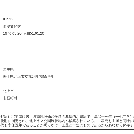
：
：
01592
：
重要文化財
：
1976.05.20(昭和51.05.20)
：
：
：
：
：
岩手県
：
岩手県北上市立花14地割55番地
：
：
北上市
：
市区町村
：
菅野家住宅主屋は岩手県南部旧仙台藩領の典型的な農家で、享保十三年（一七二八）
文化財に指定され、北上市立公園展勝地内へ移築されている。 表門も主屋と同時に
年代も享保五年であることが明らかで、主屋と一連のものであるからあわせて保存す