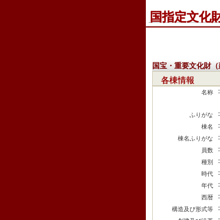
国指定文化
国宝・重要文化財（
各棟情報
名称
ふりがな
棟名
棟名ふりがな
員数
種別
時代
年代
西暦
構造及び形式等