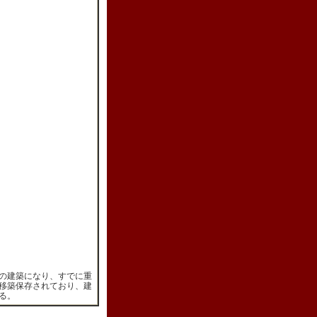
の建築になり、すでに重
移築保存されており、建
る。