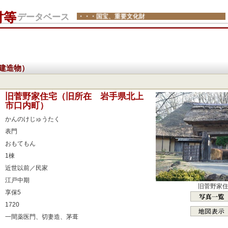
財等
データベース
・・・国宝、重要文化財
建造物）
：
旧菅野家住宅（旧所在 岩手県北上
市口内町）
：
かんのけじゅうたく
：
表門
：
おもてもん
：
1棟
：
近世以前／民家
：
江戸中期
旧菅野家
：
享保5
：
1720
：
一間薬医門、切妻造、茅葺
：