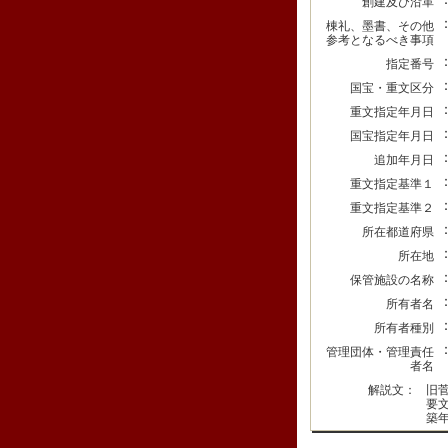
創建及び沿革
棟礼、墨書、その他
参考となるべき事項
指定番号
国宝・重文区分
重文指定年月日
国宝指定年月日
追加年月日
重文指定基準１
重文指定基準２
所在都道府県
所在地
保管施設の名称
所有者名
所有者種別
管理団体・管理責任
者名
解説文：
旧
要
築