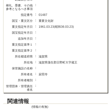
：
棟礼、墨書、その他
参考となるべき事項
：
指定番号
01487
：
国宝・重文区分
重要文化財
：
重文指定年月日
1961.03.23(昭和36.03.23)
：
国宝指定年月日
：
追加年月日
：
重文指定基準１
：
重文指定基準２
：
所在都道府県
滋賀県
：
所在地
滋賀県蒲生郡日野町大字蔵王
：
保管施設の名称
：
所有者名
寂照寺
：
所有者種別
：
管理団体・管理責任
者名
関連情報
(情報の有無)