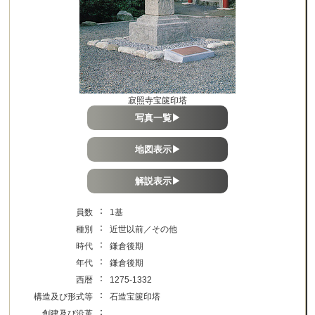
寂照寺宝篋印塔
写真一覧▶
地図表示▶
解説表示▶
：
員数
1基
：
種別
近世以前／その他
：
時代
鎌倉後期
：
年代
鎌倉後期
：
西暦
1275-1332
：
構造及び形式等
石造宝篋印塔
：
創建及び沿革