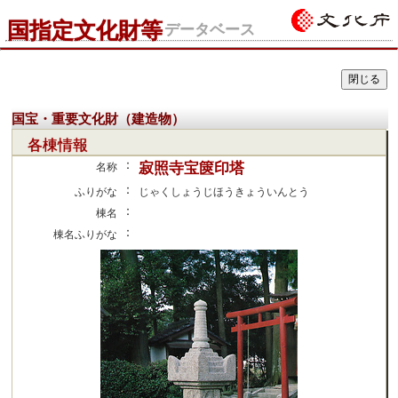
国指定文化財等
データベース
国宝・重要文化財（建造物）
各棟情報
：
寂照寺宝篋印塔
名称
：
ふりがな
じゃくしょうじほうきょういんとう
：
棟名
：
棟名ふりがな