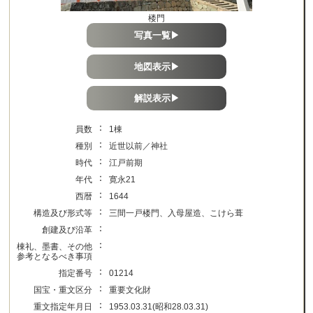
楼門
写真一覧▶
地図表示▶
解説表示▶
：
員数
1棟
：
種別
近世以前／神社
：
時代
江戸前期
：
年代
寛永21
：
西暦
1644
：
構造及び形式等
三間一戸楼門、入母屋造、こけら葺
：
創建及び沿革
：
棟礼、墨書、その他
参考となるべき事項
：
指定番号
01214
：
国宝・重文区分
重要文化財
：
重文指定年月日
1953.03.31(昭和28.03.31)