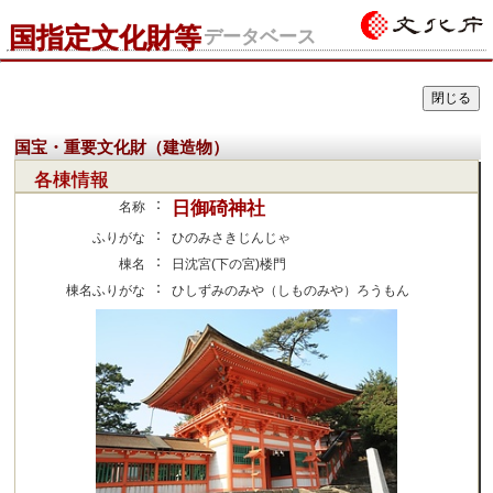
国指定文化財等
データベース
国宝・重要文化財（建造物）
各棟情報
：
日御碕神社
名称
：
ふりがな
ひのみさきじんじゃ
：
棟名
日沈宮(下の宮)楼門
：
棟名ふりがな
ひしずみのみや（しものみや）ろうもん