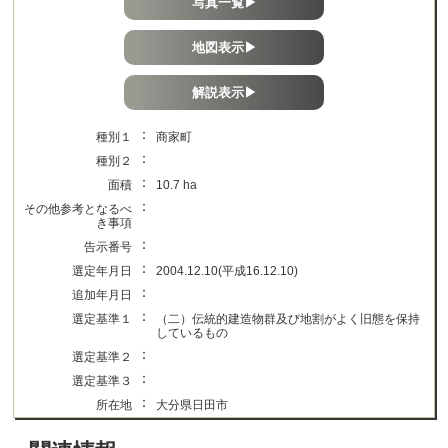
写真一覧▶
地図表示▶
解説表示▶
：
種別１
商家町
：
種別２
：
面積
10.7 ha
：
その他参考となるべ
き事項
：
告示番号
：
選定年月日
2004.12.10(平成16.12.10)
：
追加年月日
：
選定基準１
（二）伝統的建造物群及び地割がよく旧態を保持
しているもの
：
選定基準２
：
選定基準３
：
所在地
大分県日田市