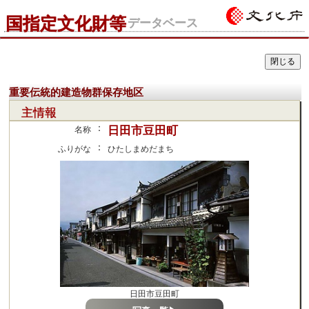
国指定文化財等
データベース
重要伝統的建造物群保存地区
主情報
：
日田市豆田町
名称
：
ふりがな
ひたしまめだまち
日田市豆田町