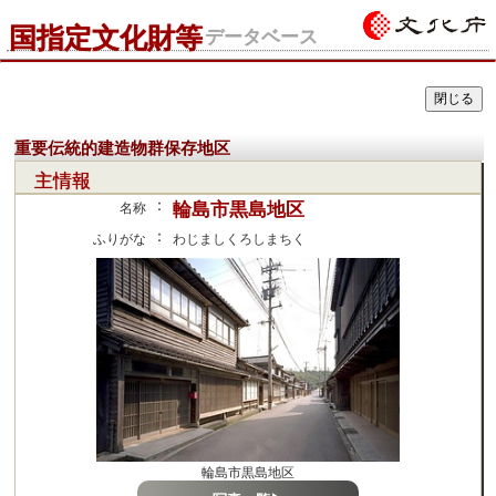
国指定文化財等
データベース
重要伝統的建造物群保存地区
主情報
：
輪島市黒島地区
名称
：
ふりがな
わじましくろしまちく
輪島市黒島地区