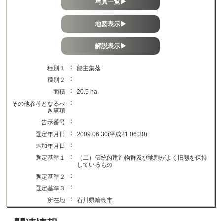
写真一覧▶
地図表示▶
解説表示▶
：
種別１
船主集落
：
種別２
：
面積
20.5 ha
：
その他参考となるべ
き事項
：
告示番号
：
選定年月日
2009.06.30(平成21.06.30)
：
追加年月日
：
選定基準１
（二）伝統的建造物群及び地割がよく旧態を保持
しているもの
：
選定基準２
：
選定基準３
：
所在地
石川県輪島市