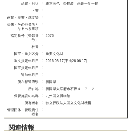
：
品質・形状
絹本著色 掛幅装 画絹一副一鋪
：
ト書
：
画賛・奥書・銘文等
：
伝来・その他参考と
なるべき事項
：
指定番号（登録番
2076
号）
：
枝番
：
国宝・重文区分
重要文化財
：
重文指定年月日
2016.08.17(平成28.08.17)
：
国宝指定年月日
：
追加年月日
：
所在都道府県
福岡県
：
所在地
福岡県太宰府市石坂４－７－２
：
保管施設の名称
九州国立博物館
：
所有者名
独立行政法人国立文化財機構
：
管理団体・管理責任
者名
関連情報