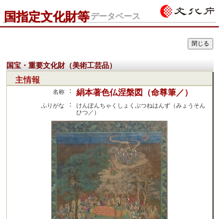
国指定文化財等
データベース
国宝・重要文化財（美術工芸品）
主情報
：
絹本著色仏涅槃図（命尊筆／）
名称
：
ふりがな
けんぽんちゃくしょくぶつねはんず（みょうそん
ひつ／）