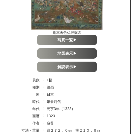
絹本著色仏涅槃図
写真一覧▶
地図表示▶
解説表示▶
：
員数
1幅
：
種別
絵画
：
国
日本
：
時代
鎌倉時代
：
年代
元亨3年（1323）
：
西暦
1323
：
作者
命尊
：
寸法・重量
縦２７２．０㎝ 横２１０．９㎝