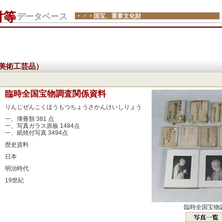
財等
データベース
・・・国宝、重要文化財
美術工芸品）
：
臨時全国宝物調査関係資料
：
りんじぜんこくほうもつちょうさかんけいしりょう
：
一、簿冊類 381 点
一、写真ガラス原板 1484点
一、紙焼付写真 3494点
：
歴史資料
：
日本
：
明治時代
：
19世紀
：
：
臨時全国宝物
：