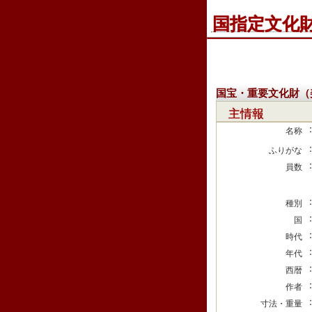
国指定文化
国宝・重要文化財（
主情報
名称
ふりがな
員数
種別
国
時代
年代
西暦
作者
寸法・重量