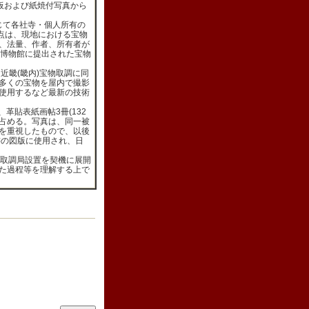
板および紙焼付写真から
じて各社寺・個人所有の
点は、現地における宝物
、法量、作者、所有者が
国博物館に提出された宝物
近畿(畿内)宝物取調に同
多くの宝物を屋内で撮影
使用するなど最新の技術
革貼表紙画帖3冊(132
を占める。写真は、同一被
を重視したもので、以後
書の図版に使用され、日
取調局設置を契機に展開
た過程等を理解する上で