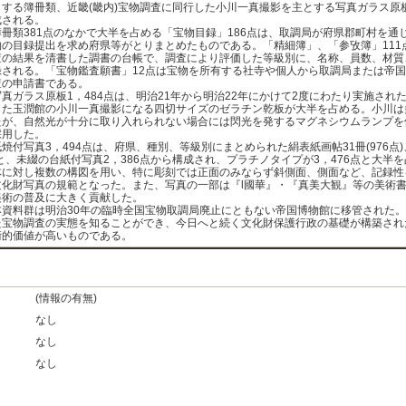
とする簿冊類、近畿(畿内)宝物調査に同行した小川一真撮影を主とする写真ガラス原
成される。
冊類381点のなかで大半を占める「宝物目録」186点は、取調局が府県郡町村を通
物の目録提出を求め府県等がとりまとめたものである。「精細簿」、「参攷簿」111
査の結果を清書した調書の台帳で、調査により評価した等級別に、名称、員数、材質
録される。「宝物鑑査願書」12点は宝物を所有する社寺や個人から取調局または帝
査の申請書である。
真ガラス原板1，484点は、明治21年から明治22年にかけて2度にわたり実施された
した玉潤館の小川一真撮影になる四切サイズのゼラチン乾板が大半を占める。小川は
たが、自然光が十分に取り入れられない場合には閃光を発するマグネシウムランプを
採用した。
付写真3，494点は、府県、種別、等級別にまとめられた絹表紙画帖31冊(976点)、
)と、未綴の台紙付写真2，386点から構成され、プラチノタイプが3，476点と大半
体に対し複数の構図を用い、特に彫刻では正面のみならず斜側面、側面など、記録性
文化財写真の規範となった。また、写真の一部は『l國華』・『真美大観』等の美術
美術の普及に大きく貢献した。
資料群は明治30年の臨時全国宝物取調局廃止にともない帝国博物館に移管された。
た宝物調査の実態を知ることができ、今日へと続く文化財保護行政の基礎が構築され
術的価値が高いものである。
(情報の有無)
なし
なし
なし