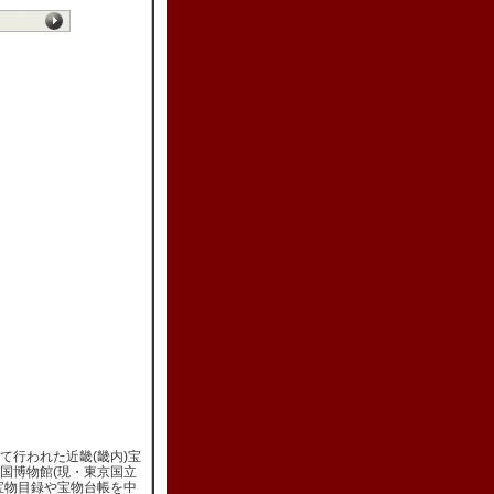
て行われた近畿(畿内)宝
国博物館(現・東京国立
宝物目録や宝物台帳を中