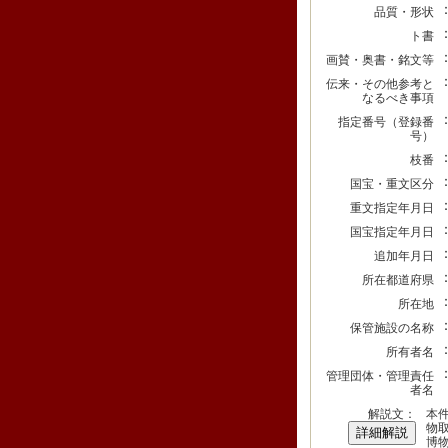
品質・形状
ト書
画賛・奥書・銘文等
伝来・その他参考と
なるべき事項
指定番号（登録番
号）
枝番
国宝・重文区分
重文指定年月日
国宝指定年月日
追加年月日
所在都道府県
所在地
保管施設の名称
所有者名
管理団体・管理責任
者名
解説文：
本件
物
詳細解説
博