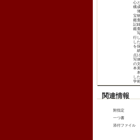
心
構
簿
宝
鑑
記
鑑
写
行
し
を
紙焼
点
写
の
本
本
し
学
関連情報
附指定
一つ書
添付ファイル