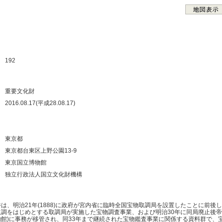
：
：
：
：
：
192
：
：
重要文化財
：
2016.08.17(平成28.08.17)
：
：
：
東京都
：
東京都台東区上野公園13-9
：
東京国立博物館
：
独立行政法人国立文化財機構
：
は、明治21年(1888)に政府が宮内省に臨時全国宝物取調局を設置したことに前後し
取調をはじめとする取調局が実施した宝物調査事業、および明治30年に同局廃止後帝
物館)に事務が移管され、同33年まで継続された宝物鑑査事業に関係する資料群で、