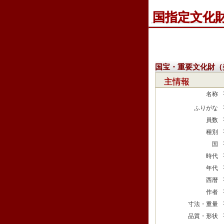
国指定文化
国宝・重要文化財（
主情報
名称
ふりがな
員数
種別
国
時代
年代
西暦
作者
寸法・重量
品質・形状