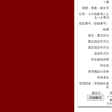
ト書
画賛・奥書・銘文等
伝来・その他参考とな
るべき事項
指定番号（登録番号）
枝番
国宝・重文区分
重文指定年月日
国宝指定年月日
追加年月日
所在都道府県
所在地
保管施設の名称
所有者名
管理団体・管理責任者
名
解説文：
箕
メ
詳細解説
横
さ