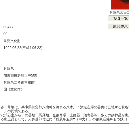
：
：
兵庫県箕谷
：
：
00477
：
00
：
重要文化財
：
1992.06.22(平成4.06.22)
：
：
：
兵庫県
：
加古郡播磨町大中500
：
兵庫県立考古博物館
：
国（文化庁）
：
谷二号墳は、兵庫県養父郡八鹿町を流れる八木川下流域左岸の谷奥に立地する箕谷
ートルの円墳である。
穴式石室から、武器類、馬具類、金銅耳環、土師器、須恵器等、多くの副葬品が出
れる出土品として、刀身基部付近に「戊辰年五月□（中力）」の銅象嵌銘をもつ鉄刀