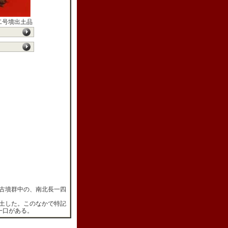
二号墳出土品
古墳群中の、南北長一四
土した。このなかで特記
一口がある。