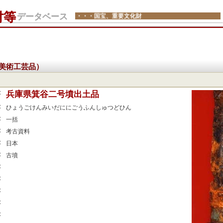
財等
データベース
・・・国宝、重要文化財
美術工芸品）
：
兵庫県箕谷二号墳出土品
：
ひょうごけんみいだににごうふんしゅつどひん
：
一括
：
考古資料
：
日本
：
古墳
：
：
：
：
：