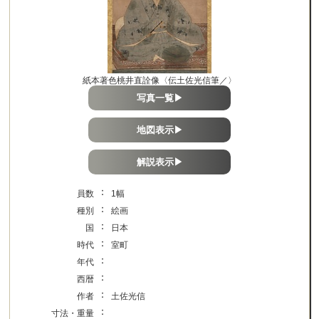
紙本著色桃井直詮像〈伝土佐光信筆／〉
写真一覧▶
地図表示▶
解説表示▶
：
員数
1幅
：
種別
絵画
：
国
日本
：
時代
室町
：
年代
：
西暦
：
作者
土佐光信
：
寸法・重量