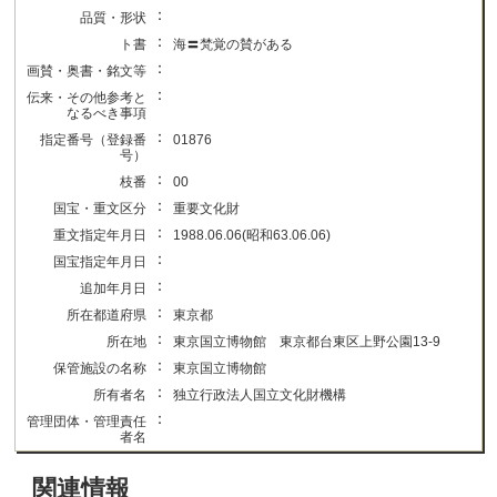
：
品質・形状
：
ト書
海〓梵覚の賛がある
：
画賛・奥書・銘文等
：
伝来・その他参考と
なるべき事項
：
指定番号（登録番
01876
号）
：
枝番
00
：
国宝・重文区分
重要文化財
：
重文指定年月日
1988.06.06(昭和63.06.06)
：
国宝指定年月日
：
追加年月日
：
所在都道府県
東京都
：
所在地
東京国立博物館 東京都台東区上野公園13-9
：
保管施設の名称
東京国立博物館
：
所有者名
独立行政法人国立文化財機構
：
管理団体・管理責任
者名
関連情報