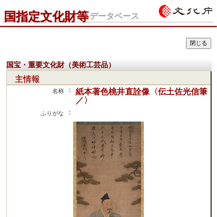
国指定文化財等
データベース
国宝・重要文化財（美術工芸品）
主情報
：
紙本著色桃井直詮像〈伝土佐光信筆
名称
／〉
：
ふりがな