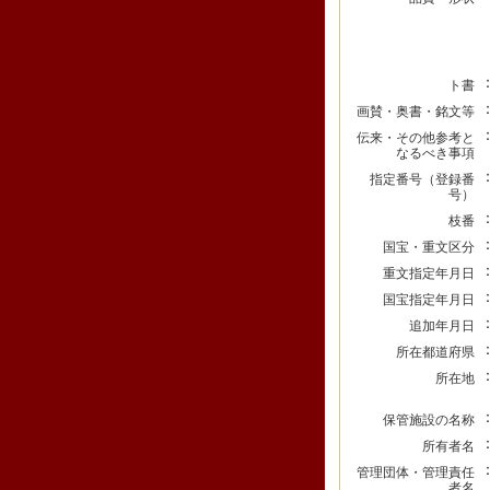
ト書
画賛・奥書・銘文等
伝来・その他参考と
なるべき事項
指定番号（登録番
号）
枝番
国宝・重文区分
重文指定年月日
国宝指定年月日
追加年月日
所在都道府県
所在地
保管施設の名称
所有者名
管理団体・管理責任
者名