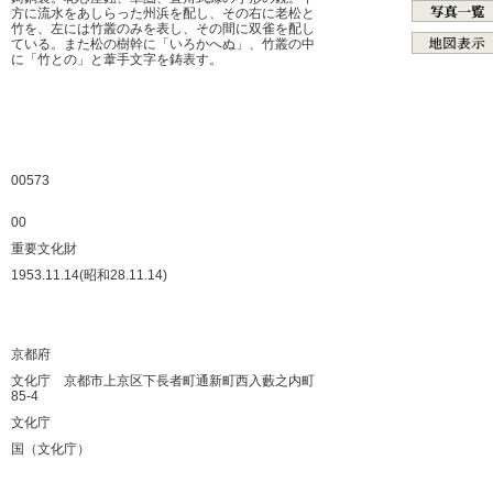
方に流水をあしらった州浜を配し、その右に老松と
竹を、左には竹叢のみを表し、その間に双雀を配し
ている。また松の樹幹に「いろかへぬ」、竹叢の中
に「竹との」と葦手文字を鋳表す。
：
：
：
：
00573
：
00
：
重要文化財
：
1953.11.14(昭和28.11.14)
：
：
：
京都府
：
文化庁 京都市上京区下長者町通新町西入藪之内町
85-4
：
文化庁
：
国（文化庁）
：