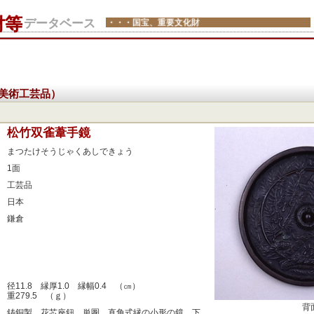
財等
データベース
・・・国宝、重要文化財
美術工芸品）
：
松竹双雀葦手鏡
：
まつたけそうじゃくあしできょう
：
1面
：
工芸品
：
日本
：
鎌倉
：
：
：
：
径11.8 縁厚1.0 縁幅0.4 （㎝）
重279.5 （ｇ）
背
：
鋳銅製。花芯座鈕、単圏、直角式縁の小形の鏡。下