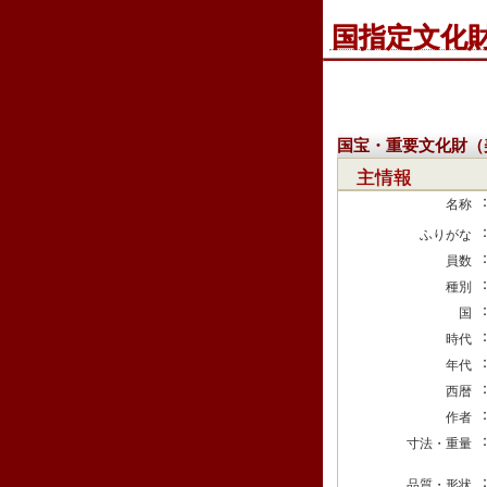
国指定文化
国宝・重要文化財（
主情報
名称
ふりがな
員数
種別
国
時代
年代
西暦
作者
寸法・重量
品質・形状