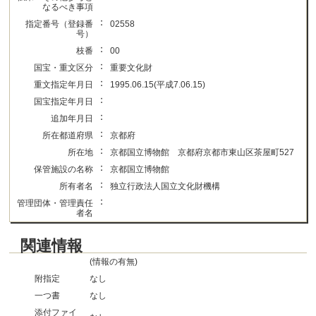
なるべき事項
：
指定番号（登録番
02558
号）
：
枝番
00
：
国宝・重文区分
重要文化財
：
重文指定年月日
1995.06.15(平成7.06.15)
：
国宝指定年月日
：
追加年月日
：
所在都道府県
京都府
：
所在地
京都国立博物館 京都府京都市東山区茶屋町527
：
保管施設の名称
京都国立博物館
：
所有者名
独立行政法人国立文化財機構
：
管理団体・管理責任
者名
関連情報
(情報の有無)
附指定
なし
一つ書
なし
添付ファイ