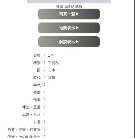
蓬莱山蒔絵硯箱
写真一覧▶
地図表示▶
解説表示▶
：
員数
1合
：
種別
工芸品
：
国
日本
：
時代
室町
：
年代
：
西暦
：
作者
：
寸法・重量
：
品質・形状
：
ト書
：
画賛・奥書・銘文等
：
伝来・その他参考と