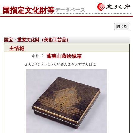
国指定文化財等
データベース
国宝・重要文化財（美術工芸品）
主情報
：
蓬莱山蒔絵硯箱
名称
：
ふりがな
ほうらいさんまきえすずりばこ