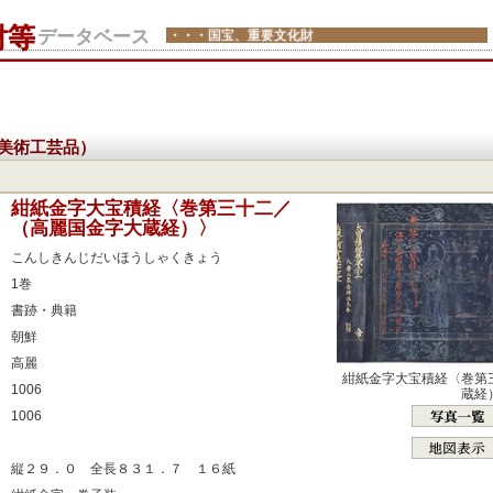
財等
データベース
・・・国宝、重要文化財
美術工芸品）
：
紺紙金字大宝積経〈巻第三十二／
（高麗国金字大蔵経）〉
：
こんしきんじだいほうしゃくきょう
：
1巻
：
書跡・典籍
：
朝鮮
：
高麗
紺紙金字大宝積経〈巻第
：
1006
蔵経
：
1006
：
：
縦２９．０ 全長８３１．７ １６紙
：