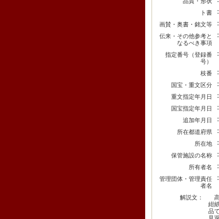
品質・形状
ト書
画賛・奥書・銘文等
伝来・その他参考と
なるべき事項
指定番号（登録番
号）
枝番
国宝・重文区分
重文指定年月日
国宝指定年月日
追加年月日
所在都道府県
所在地
保管施設の名称
所有者名
管理団体・管理責任
者名
解説文：
高
紺
品
見