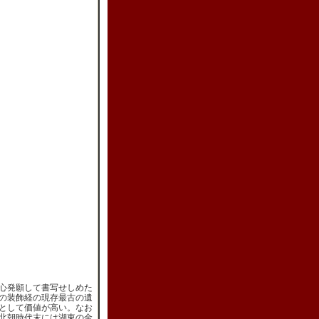
心発願して書写せしめた
の装飾経の現存最古の遺
として価値が高い。なお
北朝時代末には湖東の金