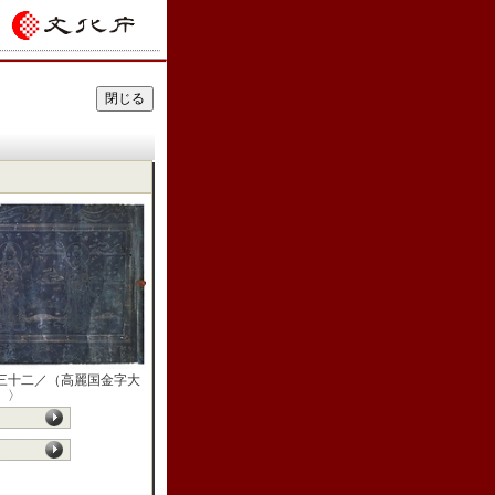
三十二／（高麗国金字大
）〉