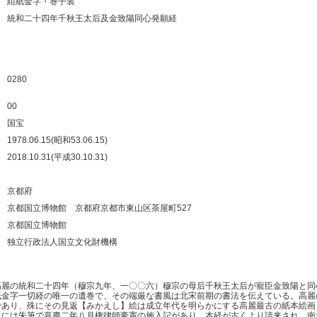
紺紙金字・巻子装
：
統和二十四年千秋王太后及金致陽同心発願経
：
：
：
0280
：
00
：
国宝
：
1978.06.15(昭和53.06.15)
：
2018.10.31(平成30.10.31)
：
：
京都府
：
京都国立博物館 京都府京都市東山区茶屋町527
：
京都国立博物館
：
独立行政法人国立文化財機構
：
麗の統和二十四年（穆宗九年、一〇〇六）穆宗の母后千秋王太后が寵臣金致陽と同
紙金字一切経の唯一の遺巻で、その端厳な書風は北宋前期の書法を伝えている。高麗
であり、殊にその見返【みかえし】絵は成立年代を明らかにする高麗最古の紙本絵画
返には朱筆で嘉慶二年八月権律師豪憲の施入記があり、本経が古くより請来され、南