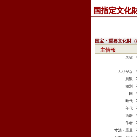
国指定文化
国宝・重要文化財（
主情報
名称
ふりがな
員数
種別
国
時代
年代
西暦
作者
寸法・重量