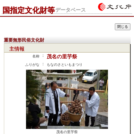
国指定文化財等
データベース
重要無形民俗文化財
主情報
：
茂名の里芋祭
名称
：
ふりがな
もなのさといもまつり
茂名の里芋祭