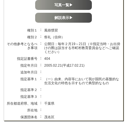
写真一覧▶
解説表示▶
：
種別１
風俗慣習
：
種別２
祭礼（信仰）
：
その他参考となるべ
公開日：毎年２月19～21日（※指定当時・お出掛
き事項
けの際は該当する市町村教育委員会などへご確認
ください）
：
指定証書番号
404
：
指定年月日
2005.02.21(平成17.02.21)
：
追加年月日
：
指定基準１
（一）由来、内容等において我が国民の基盤的な
生活文化の特色を示すもので典型的なもの
：
指定基準２
：
指定基準３
：
所在都道府県、地域
千葉県
：
所在地
：
保護団体名
茂名区