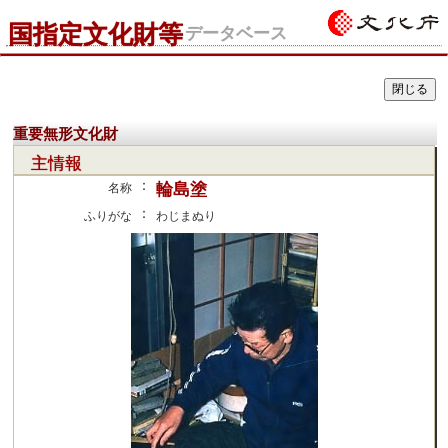
国指定文化財等
データベース
重要無形文化財
主情報
：
輪島塗
名称
：
ふりがな
わじまぬり