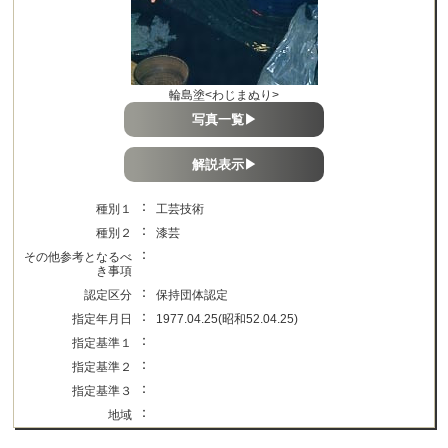
輪島塗<わじまぬり>
写真一覧▶
解説表示▶
：
種別１
工芸技術
：
種別２
漆芸
：
その他参考となるべ
き事項
：
認定区分
保持団体認定
：
指定年月日
1977.04.25(昭和52.04.25)
：
指定基準１
：
指定基準２
：
指定基準３
：
地域