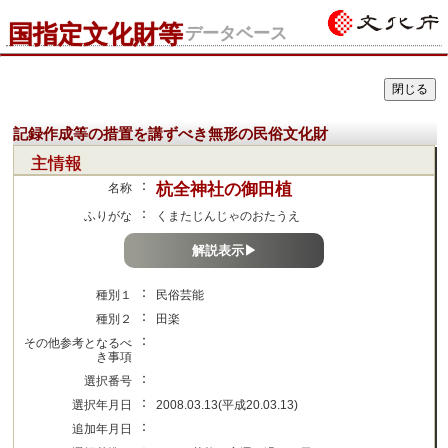
国指定文化財等
データベース
記録作成等の措置を講ずべき無形の民俗文化財
主情報
：
杭全神社の御田植
名称
：
ふりがな
くまたじんじゃのおたうえ
解説表示▶
：
種別１
民俗芸能
：
種別２
田楽
：
その他参考となるべ
き事項
：
選択番号
：
選択年月日
2008.03.13(平成20.03.13)
：
追加年月日