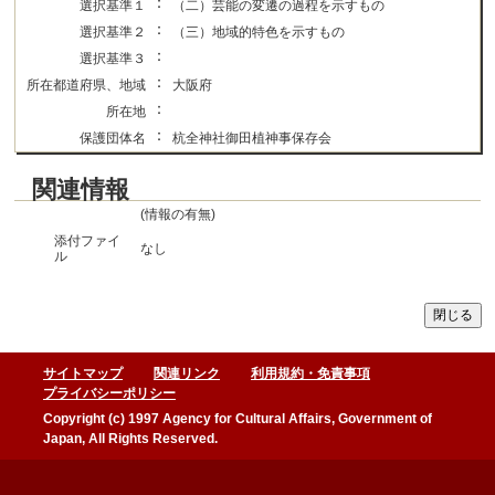
：
選択基準１
（二）芸能の変遷の過程を示すもの
：
選択基準２
（三）地域的特色を示すもの
：
選択基準３
：
所在都道府県、地域
大阪府
：
所在地
：
保護団体名
杭全神社御田植神事保存会
関連情報
(情報の有無)
添付ファイ
なし
ル
サイトマップ
関連リンク
利用規約・免責事項
プライバシーポリシー
Copyright (c) 1997 Agency for Cultural Affairs, Government of
Japan, All Rights Reserved.