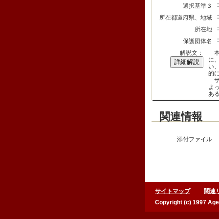
選択基準３
所在都道府県、地域
所在地
保護団体名
解説文：
本
に
詳細解説
い
的
サ
よ
あ
関連情報
添付ファイル
サイトマップ
関連
Copyright (c) 1997 Age