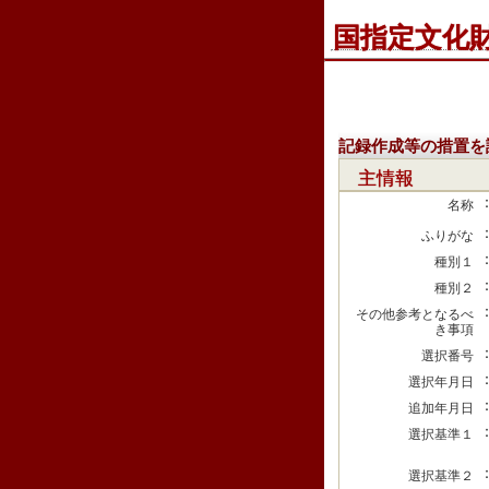
国指定文化
記録作成等の措置を
主情報
名称
ふりがな
種別１
種別２
その他参考となるべ
き事項
選択番号
選択年月日
追加年月日
選択基準１
選択基準２