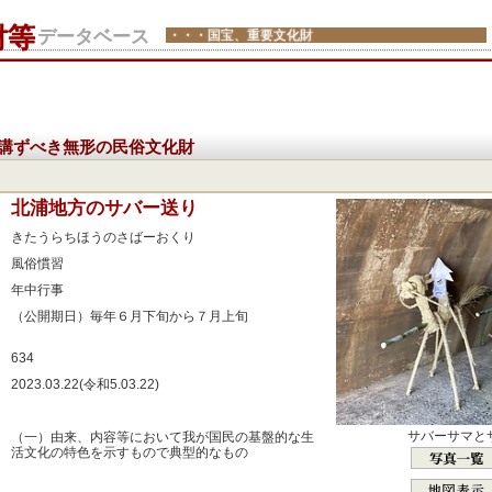
財等
データベース
・・・国宝、重要文化財
講ずべき無形の民俗文化財
：
北浦地方のサバー送り
：
きたうらちほうのさばーおくり
：
風俗慣習
：
年中行事
：
（公開期日）毎年６月下旬から７月上旬
：
634
：
2023.03.22(令和5.03.22)
：
：
サバーサマと
（一）由来、内容等において我が国民の基盤的な生
活文化の特色を示すもので典型的なもの
：