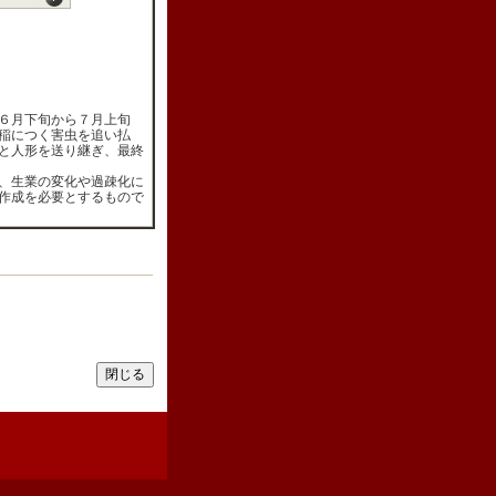
６月下旬から７月上旬
稲につく害虫を追い払
と人形を送り継ぎ、最終
、生業の変化や過疎化に
作成を必要とするもので