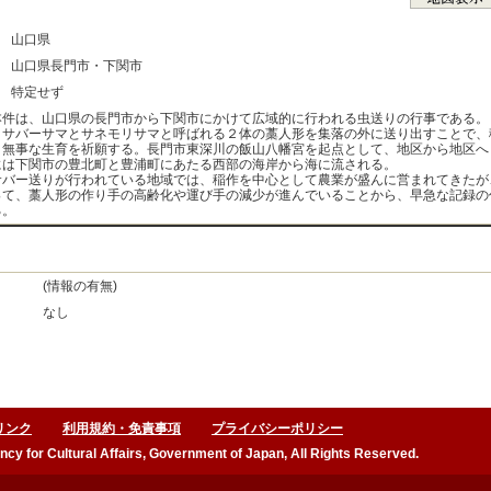
：
：
山口県
：
山口県長門市・下関市
：
特定せず
件は、山口県の長門市から下関市にかけて広域的に行われる虫送りの行事である。
、サバーサマとサネモリサマと呼ばれる２体の藁人形を集落の外に送り出すことで、
、無事な生育を祈願する。長門市東深川の飯山八幡宮を起点として、地区から地区へ
には下関市の豊北町と豊浦町にあたる西部の海岸から海に流される。
バー送りが行われている地域では、稲作を中心として農業が盛んに営まれてきたが
って、藁人形の作り手の高齢化や運び手の減少が進んでいることから、早急な記録の
る。
(情報の有無)
なし
リンク
利用規約・免責事項
プライバシーポリシー
ncy for Cultural Affairs, Government of Japan, All Rights Reserved.