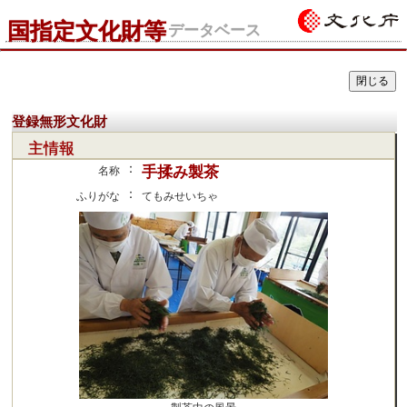
国指定文化財等
データベース
登録無形文化財
主情報
：
手揉み製茶
名称
：
ふりがな
てもみせいちゃ