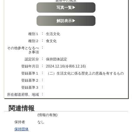
製茶中の風景
写真一覧▶
解説表示▶
：
種別１
生活文化
：
種別２
食文化
：
その他参考となるべ
き事項
：
認定区分
保持団体認定
：
登録年月日
2024.12.16(令和6.12.16)
：
登録基準１
（二）生活文化に係る歴史上の意義を有するもの
：
登録基準２
：
登録基準３
：
所在都道府県、地域
関連情報
(情報の有無)
保持者
なし
保持団体