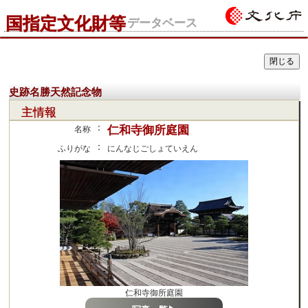
国指定文化財等
データベース
史跡名勝天然記念物
主情報
：
仁和寺御所庭園
名称
：
ふりがな
にんなじごしょていえん
仁和寺御所庭園