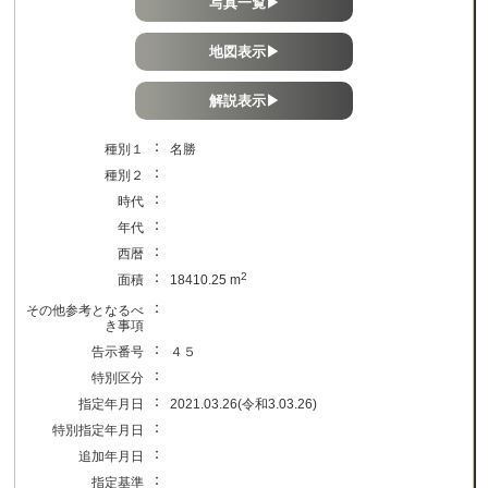
写真一覧▶
地図表示▶
解説表示▶
：
種別１
名勝
：
種別２
：
時代
：
年代
：
西暦
：
2
面積
18410.25 m
：
その他参考となるべ
き事項
：
告示番号
４５
：
特別区分
：
指定年月日
2021.03.26(令和3.03.26)
：
特別指定年月日
：
追加年月日
：
指定基準