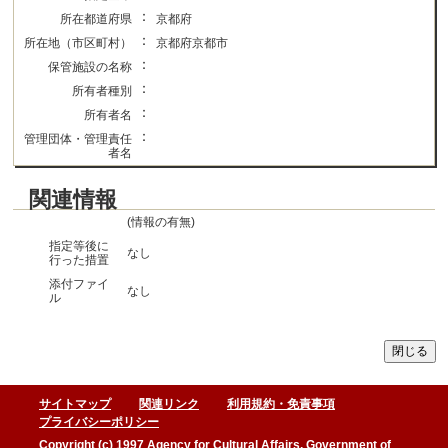
：
所在都道府県
京都府
：
所在地（市区町村）
京都府京都市
：
保管施設の名称
：
所有者種別
：
所有者名
：
管理団体・管理責任
者名
関連情報
(情報の有無)
指定等後に
なし
行った措置
添付ファイ
なし
ル
サイトマップ
関連リンク
利用規約・免責事項
プライバシーポリシー
Copyright (c) 1997 Agency for Cultural Affairs, Government of