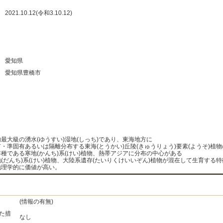
：
2021.10.12(令和3.10.12)
：
：
：
：
愛知県
：
愛知県豊橋市
：
：
：
：
最大級の湧水(ゆうすい)湿地(しっち)であり、東海地方に
有・準固有あるいは隔離分布する東海(とうかい)丘陵(きゅうりょう)要素(ようそ)植
存種である寒地(かんち)系(けい)植物、熱帯アジアに分布の中心がある
地(だんち)系(けい)植物、大陸系遺存(たいりくけいいぞん)植物が混在して生育する
地理学的に価値が高い。
(情報の有無)
た措
なし