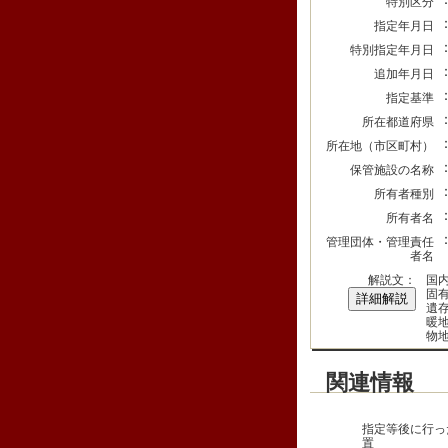
特別区分
指定年月日
特別指定年月日
追加年月日
指定基準
所在都道府県
所在地（市区町村）
保管施設の名称
所有者種別
所有者名
管理団体・管理責任
者名
解説文：
国内
固
詳細解説
遺
暖
物
関連情報
指定等後に行っ
置