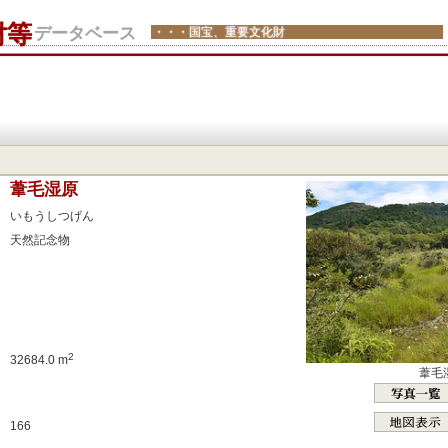
財等
データベース
・・・国宝、重要文化財
：
葦毛湿原
：
いもうしつげん
：
天然記念物
：
：
：
：
：
2
32684.0 m
葦毛
：
：
166
：