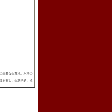
物の主要な生育地。氷期の
特徴を有し、生態学的、植