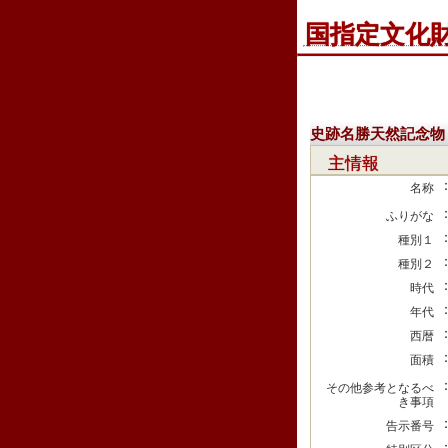
国指定文化
史跡名勝天然記念物
主情報
名称
ふりがな
種別１
種別２
時代
年代
西暦
面積
その他参考となるべ
き事項
告示番号