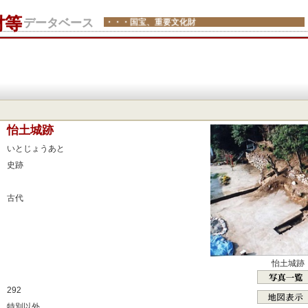
財等
データベース
・・・国宝、重要文化財
：
怡土城跡
：
いとじょうあと
：
史跡
：
：
古代
：
：
：
：
怡土城跡
：
292
：
特別以外