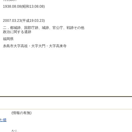
：
1938.08.08(昭和13.08.08)
：
：
2007.03.23(平成19.03.23)
：
二．都城跡、国郡庁跡、城跡、官公庁、戦跡その他
政治に関する遺跡
：
福岡県
：
糸島市大字高祖・大字大門・大字高来寺
：
：
：
：
(情報の有無)
た措
なし