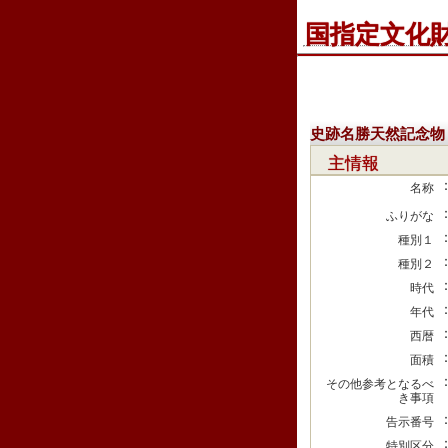
国指定文化
史跡名勝天然記念物
主情報
名称
ふりがな
種別１
種別２
時代
年代
西暦
面積
その他参考となるべ
き事項
告示番号
特別区分