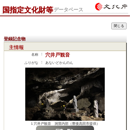
国指定文化財等
データベース
登録記念物
主情報
：
穴井戸観音
名称
：
ふりがな
あないどかんのん
１穴井戸観音 洞窟内部（豊後高田市提供）