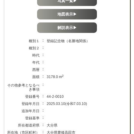
写真一覧▶
地図表示▶
解説表示▶
：
種別１
登録記念物（名勝地関係）
：
種別２
：
時代
：
年代
：
西暦
：
2
面積
3178.0 m
：
その他参考となるべ
き事項
：
登録番号
44-2-0010
：
登録年月日
2025.03.10(令和7.03.10)
：
追加年月日
：
登録基準
：
所在都道府県
大分県
：
所在地（市区町村）
大分県豊後高田市