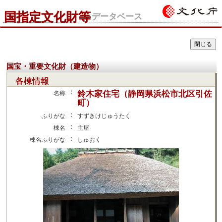
国指定文化財等
データベース
国宝・重要文化財（建造物）
各棟情報
：
鈴木家住宅（静岡県浜松市北区引佐
名称
町）
：
ふりがな
すずきけじゅうたく
：
棟名
主屋
：
棟名ふりがな
しゅおく