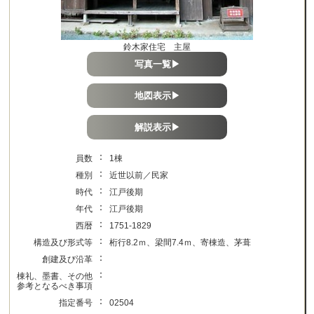
鈴木家住宅 主屋
写真一覧▶
地図表示▶
解説表示▶
：
員数
1棟
：
種別
近世以前／民家
：
時代
江戸後期
：
年代
江戸後期
：
西暦
1751-1829
：
構造及び形式等
桁行8.2ｍ、梁間7.4ｍ、寄棟造、茅葺
：
創建及び沿革
：
棟礼、墨書、その他
参考となるべき事項
：
指定番号
02504