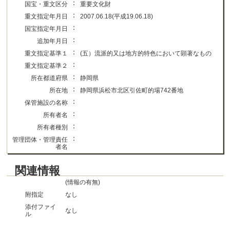
：
国宝・重文区分
重要文化財
：
重文指定年月日
2007.06.18(平成19.06.18)
：
国宝指定年月日
：
追加年月日
：
重文指定基準１
(五）流派的又は地方的特色において顕著なもの
：
重文指定基準２
：
所在都道府県
静岡県
：
所在地
静岡県浜松市北区引佐町的場742番地
：
保管施設の名称
：
所有者名
：
所有者種別
：
管理団体・管理責任
者名
関連情報
(情報の有無)
附指定
なし
添付ファイ
なし
ル