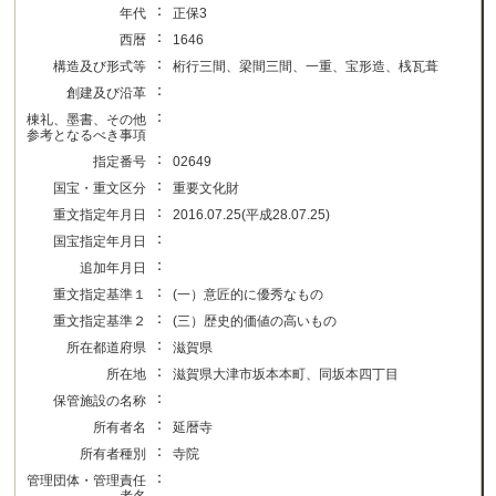
：
年代
正保3
：
西暦
1646
：
構造及び形式等
桁行三間、梁間三間、一重、宝形造、桟瓦葺
：
創建及び沿革
：
棟礼、墨書、その他
参考となるべき事項
：
指定番号
02649
：
国宝・重文区分
重要文化財
：
重文指定年月日
2016.07.25(平成28.07.25)
：
国宝指定年月日
：
追加年月日
：
重文指定基準１
(一）意匠的に優秀なもの
：
重文指定基準２
(三）歴史的価値の高いもの
：
所在都道府県
滋賀県
：
所在地
滋賀県大津市坂本本町、同坂本四丁目
：
保管施設の名称
：
所有者名
延暦寺
：
所有者種別
寺院
：
管理団体・管理責任