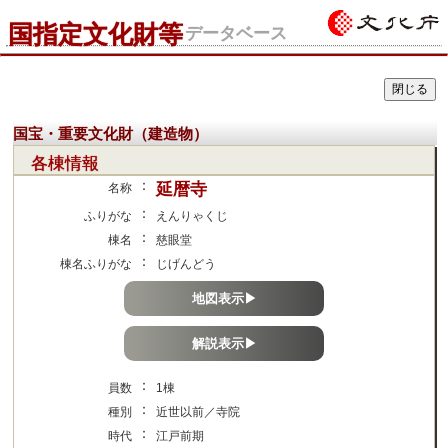
国指定文化財等
データベース
国宝・重要文化財（建造物）
各棟情報
：
延暦寺
名称
：
ふりがな
えんりゃくじ
：
棟名
慈眼堂
：
棟名ふりがな
じげんどう
地図表示▶
解説表示▶
：
員数
1棟
：
種別
近世以前／寺院
：
時代
江戸前期