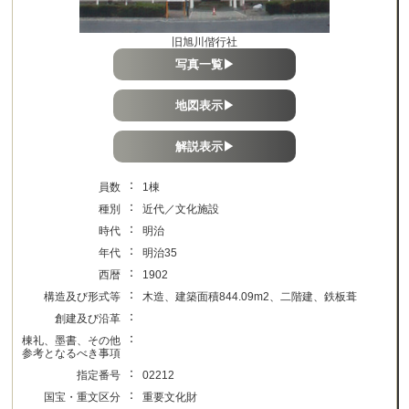
旧旭川偕行社
写真一覧▶
地図表示▶
解説表示▶
：
員数
1棟
：
種別
近代／文化施設
：
時代
明治
：
年代
明治35
：
西暦
1902
：
構造及び形式等
木造、建築面積844.09m2、二階建、鉄板葺
：
創建及び沿革
：
棟礼、墨書、その他
参考となるべき事項
：
指定番号
02212
：
国宝・重文区分
重要文化財