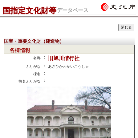
国指定文化財等
データベース
国宝・重要文化財（建造物）
各棟情報
：
旧旭川偕行社
名称
：
ふりがな
あさひかわかいこうしゃ
：
棟名
：
棟名ふりがな