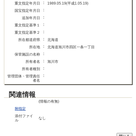
：
重文指定年月日
1989.05.19(平成1.05.19)
：
国宝指定年月日
：
追加年月日
：
重文指定基準１
：
重文指定基準２
：
所在都道府県
北海道
：
所在地
北海道旭川市四区一条一丁目
：
保管施設の名称
：
所有者名
旭川市
：
所有者種別
：
管理団体・管理責任
者名
関連情報
(情報の有無)
附指定
添付ファイ
なし
ル