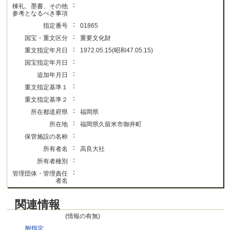
：
棟礼、墨書、その他
参考となるべき事項
：
指定番号
01865
：
国宝・重文区分
重要文化財
：
重文指定年月日
1972.05.15(昭和47.05.15)
：
国宝指定年月日
：
追加年月日
：
重文指定基準１
：
重文指定基準２
：
所在都道府県
福岡県
：
所在地
福岡県久留米市御井町
：
保管施設の名称
：
所有者名
高良大社
：
所有者種別
：
管理団体・管理責任
者名
関連情報
(情報の有無)
附指定