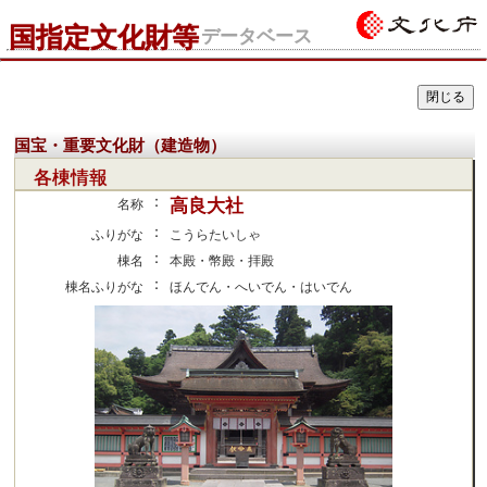
国指定文化財等
データベース
国宝・重要文化財（建造物）
各棟情報
：
高良大社
名称
：
ふりがな
こうらたいしゃ
：
棟名
本殿・幣殿・拝殿
：
棟名ふりがな
ほんでん・へいでん・はいでん