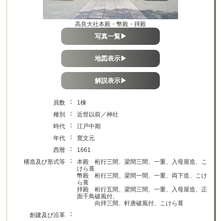
高良大社本殿・幣殿・拝殿
写真一覧▶
地図表示▶
解説表示▶
：
員数
1棟
：
種別
近世以前／神社
：
時代
江戸中期
：
年代
寛文元
：
西暦
1661
：
構造及び形式等
本殿 桁行三間、梁間三間、一重、入母屋造、こ
けら葺
幣殿 桁行三間、梁間一間、一重、両下造、こけ
ら葺
拝殿 桁行五間、梁間三間、一重、入母屋造、正
面千鳥破風付、
向拝三間、軒唐破風付、こけら葺
：
創建及び沿革