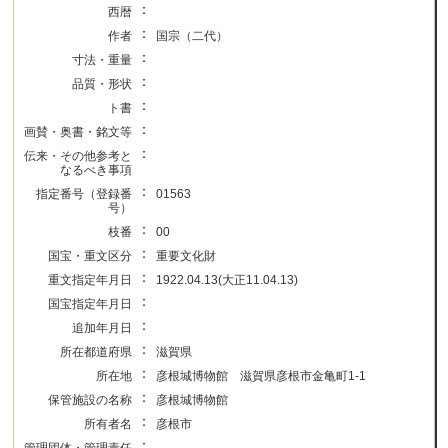
：
西暦
：
作者
国宗（二代）
：
寸法・重量
：
品質・形状
：
ト書
：
画賛・奥書・銘文等
：
伝来・その他参考と
なるべき事項
：
指定番号（登録番
01563
号）
：
枝番
00
：
国宝・重文区分
重要文化財
：
重文指定年月日
1922.04.13(大正11.04.13)
：
国宝指定年月日
：
追加年月日
：
所在都道府県
滋賀県
：
所在地
彦根城博物館 滋賀県彦根市金亀町1-1
：
保管施設の名称
彦根城博物館
：
所有者名
彦根市
：