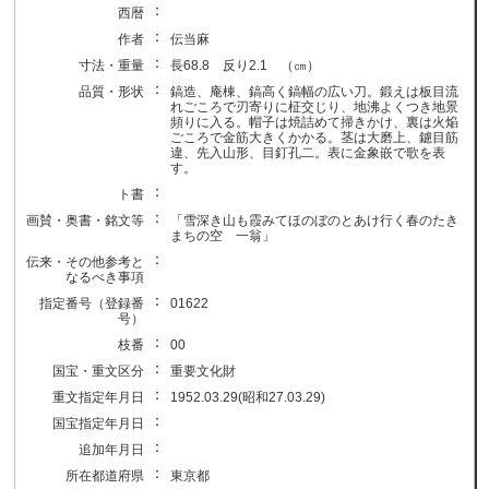
：
西暦
：
作者
伝当麻
：
寸法・重量
長68.8 反り2.1 （㎝）
：
品質・形状
鎬造、庵棟、鎬高く鎬幅の広い刀。鍛えは板目流
れごころで刃寄りに柾交じり、地沸よくつき地景
頻りに入る。帽子は焼詰めて掃きかけ、裏は火焔
ごころで金筋大きくかかる。茎は大磨上、鑢目筋
違、先入山形、目釘孔二。表に金象嵌で歌を表
す。
：
ト書
：
画賛・奥書・銘文等
「雪深き山も霞みてほのぼのとあけ行く春のたき
まちの空 一翁」
：
伝来・その他参考と
なるべき事項
：
指定番号（登録番
01622
号）
：
枝番
00
：
国宝・重文区分
重要文化財
：
重文指定年月日
1952.03.29(昭和27.03.29)
：
国宝指定年月日
：
追加年月日
：
所在都道府県
東京都