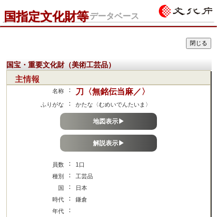
国指定文化財等
データベース
国宝・重要文化財（美術工芸品）
主情報
：
刀〈無銘伝当麻／〉
名称
：
ふりがな
かたな〈むめいでんたいま〉
地図表示▶
解説表示▶
：
員数
1口
：
種別
工芸品
：
国
日本
：
時代
鎌倉
：
年代