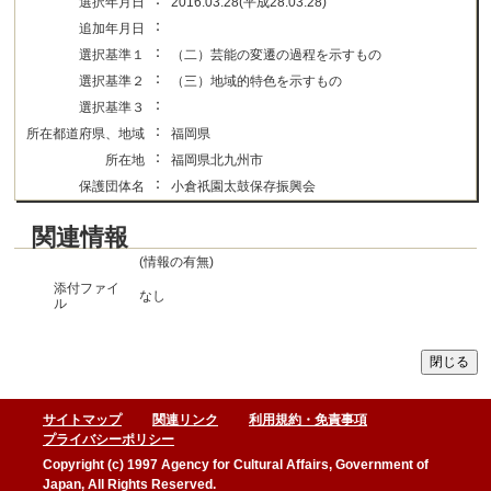
選択年月日
2016.03.28(平成28.03.28)
：
追加年月日
：
選択基準１
（二）芸能の変遷の過程を示すもの
：
選択基準２
（三）地域的特色を示すもの
：
選択基準３
：
所在都道府県、地域
福岡県
：
所在地
福岡県北九州市
：
保護団体名
小倉祇園太鼓保存振興会
関連情報
(情報の有無)
添付ファイ
なし
ル
サイトマップ
関連リンク
利用規約・免責事項
プライバシーポリシー
Copyright (c) 1997 Agency for Cultural Affairs, Government of
Japan, All Rights Reserved.