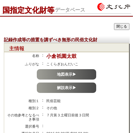
国指定文化財等
データベース
記録作成等の措置を講ずべき無形の民俗文化財
主情報
：
小倉祇園太鼓
名称
：
ふりがな
こくらぎおんだいこ
地図表示▶
解説表示▶
：
種別１
民俗芸能
：
種別２
その他
：
その他参考となるべ
７月第３土曜日前後３日間
き事項
：
選択番号
：