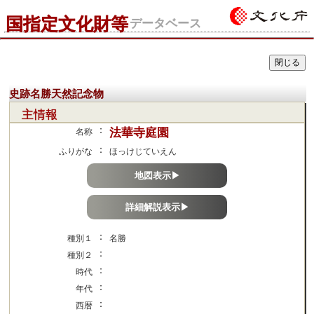
国指定文化財等
データベース
史跡名勝天然記念物
主情報
：
法華寺庭園
名称
：
ふりがな
ほっけじていえん
地図表示▶
詳細解説表示▶
：
種別１
名勝
：
種別２
：
時代
：
年代
：
西暦