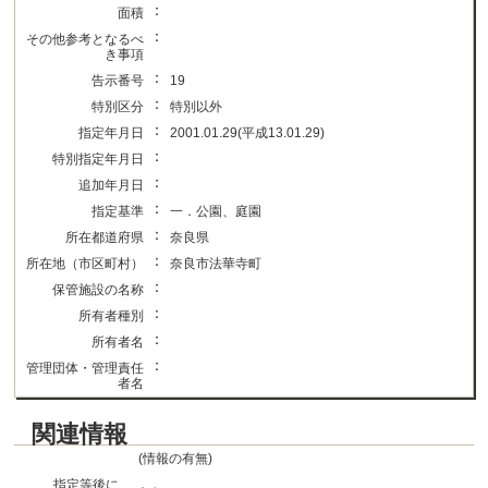
：
面積
：
その他参考となるべ
き事項
：
告示番号
19
：
特別区分
特別以外
：
指定年月日
2001.01.29(平成13.01.29)
：
特別指定年月日
：
追加年月日
：
指定基準
一．公園、庭園
：
所在都道府県
奈良県
：
所在地（市区町村）
奈良市法華寺町
：
保管施設の名称
：
所有者種別
：
所有者名
：
管理団体・管理責任
者名
関連情報
(情報の有無)
指定等後に