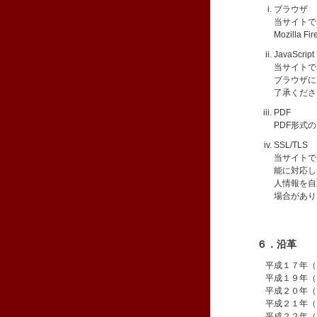
ブラウザ
当サイトで
Mozilla F
JavaScript
当サイトで
ブラウザに
了承くださ
PDF
PDF形式の
SSL/TLS
当サイトで
能に対応し
人情報を自
場合があり
６．沿革
平成１７年（
平成１９年（
平成２０年（
平成２１年（
平成２２年（