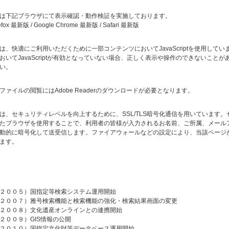
は下記ブラウザにて表示確認・動作検証を実施しております。
irefox 最新版 / Google Chrome 最新版 / Safari 最新版
は、快適にご利用いただくために一部コンテンツにおいてJavaScriptを使用してい
おいてJavaScriptが有効となっていない場合、正しく表示や操作のできないことが
い。
ファイルの閲覧にはAdobe Readerのダウンロードが必要となります。
は、セキュリティレベルを向上するために、SSL/TLS暗号化通信を用いています。
たブラウザを使用することで、利用者の皆様が入力されるお名前、ご所属、メール
動的に暗号化して送受信します。ファイアウォールなどの設定により、当該ページ
ます。
２００５）国指定等検索システム運用開始
２００７）雅号検索機能と検索機能の強化・検索結果画面の変更
２００８）文化遺産オンラインとの連携開始
２００９）GIS情報の公開
２０１０）国指定文化財等データベース運用開始