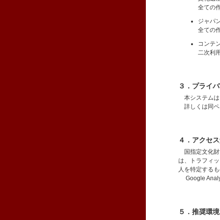
全ての
ジャパ
全ての
コンテ
二次利
３．プライバ
本システム
詳しくは同ペ
４．アクセス
国指定文化財等デ
は、トラフィッ
人を特定するも
Google Ana
５．推奨環境