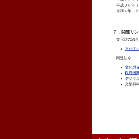
平成３０年（
令和４年（２
７．関連リン
文化財の紹介
文化庁
関連法令
文化財
政府機
デジタ
文部科