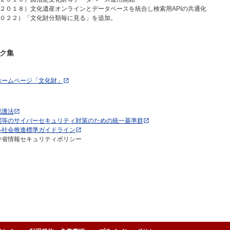
２０１８）文化遺産オンラインとデータベースを統合し検索用APIの共通化
０２２）「文化財分類毎に見る」を追加。
ク集
ホームページ「文化財」
保護法
関等のサイバーセキュリティ対策のための統一基準群
ル社会推進標準ガイドライン
学省情報セキュリティポリシー