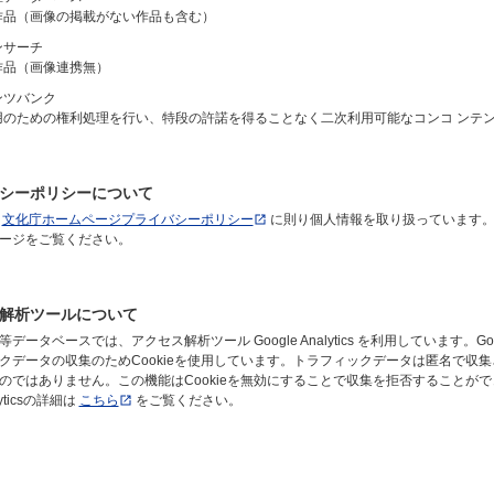
作品（画像の掲載がない作品も含む）
ンサーチ
作品（画像連携無）
ンツバンク
用のための権利処理を行い、特段の許諾を得ることなく二次利用可能なコンコ ンテ
シーポリシーについて
は
文化庁ホームページプライバシーポリシー
に則り個人情報を取り扱っています
ージをご覧ください。
解析ツールについて
ータベースでは、アクセス解析ツール Google Analytics を利用しています。Google 
クデータの収集のためCookieを使用しています。トラフィックデータは匿名で収
のではありません。この機能はCookieを無効にすることで収集を拒否することが
lyticsの詳細は
こちら
をご覧ください。