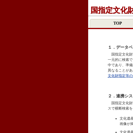
国指定文化
TOP
１．データベ
国指定文化財
一元的に検索で
中であり、準備
異なることがあ
文化財指定等の
２．連携シス
国指定文化財
スで横断検索を
文化遺
画像が
文化遺