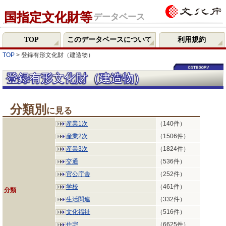
国指定文化財等
データベース
TOP
このデータベースについて
利用規約
TOP
> 登録有形文化財（建造物）
登録有形文化財（建造物）
分類別
に見る
産業1次
（140件）
産業2次
（1506件）
産業3次
（1824件）
交通
（536件）
官公庁舎
（252件）
学校
（461件）
分類
生活関連
（332件）
文化福祉
（516件）
住宅
（6625件）