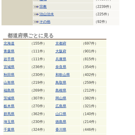
宗教
（2239件）
治山治水
（225件）
その他
（92件）
都道府県ごとに見る
北海道
（155件）
京都府
（697件）
青森県
（111件）
大阪府
（901件）
岩手県
（111件）
兵庫県
（815件）
宮城県
（236件）
奈良県
（354件）
秋田県
（230件）
和歌山県
（402件）
山形県
（219件）
鳥取県
（259件）
福島県
（269件）
島根県
（212件）
茨城県
（307件）
岡山県
（382件）
栃木県
（270件）
広島県
（321件）
群馬県
（362件）
山口県
（140件）
埼玉県
（230件）
徳島県
（214件）
千葉県
（324件）
香川県
（446件）