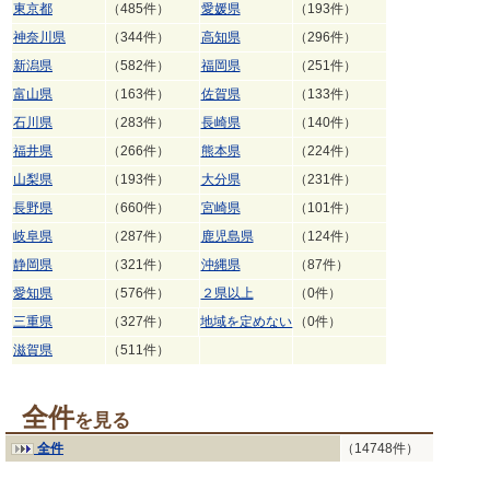
東京都
（485件）
愛媛県
（193件）
神奈川県
（344件）
高知県
（296件）
新潟県
（582件）
福岡県
（251件）
富山県
（163件）
佐賀県
（133件）
石川県
（283件）
長崎県
（140件）
福井県
（266件）
熊本県
（224件）
山梨県
（193件）
大分県
（231件）
長野県
（660件）
宮崎県
（101件）
岐阜県
（287件）
鹿児島県
（124件）
静岡県
（321件）
沖縄県
（87件）
愛知県
（576件）
２県以上
（0件）
三重県
（327件）
地域を定めない
（0件）
滋賀県
（511件）
全件
を見る
全件
（14748件）