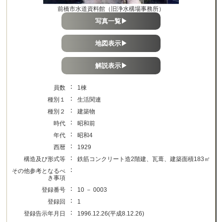
前橋市水道資料館（旧浄水構場事務所）
写真一覧▶
地図表示▶
解説表示▶
：
員数
1棟
：
種別１
生活関連
：
種別２
建築物
：
時代
昭和前
：
年代
昭和4
：
西暦
1929
：
構造及び形式等
鉄筋コンクリート造2階建、瓦葺、建築面積183㎡
：
その他参考となるべ
き事項
：
登録番号
10 － 0003
：
登録回
1
：
登録告示年月日
1996.12.26(平成8.12.26)