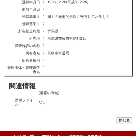
：
登録年月日
1996.12.20(平成8.12.20)
：
追加年月日
：
登録基準１
国土の歴史的景観に寄与しているもの
：
登録基準２
：
所在都道府県
群馬県
：
所在地
群馬県前橋市敷島町216
：
保管施設の名称
：
所有者名
前橋市水道局
：
所有者種別
：
管理団体・管理責任
者名
関連情報
(情報の有無)
添付ファイ
なし
ル