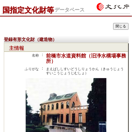
国指定文化財等
データベース
登録有形文化財（建造物）
主情報
：
前橋市水道資料館（旧浄水構場事務
名称
所）
：
ふりがな
まえばししすいどうしりょうかん（きゅうじょう
すいこうじょうじむしょ）