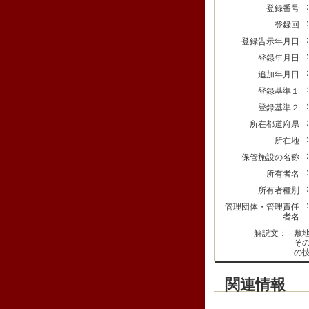
登録番号
登録回
登録告示年月日
登録年月日
追加年月日
登録基準１
登録基準２
所在都道府県
所在地
保管施設の名称
所有者名
所有者種別
管理団体・管理責任
者名
解説文：
敷
そ
の
関連情報