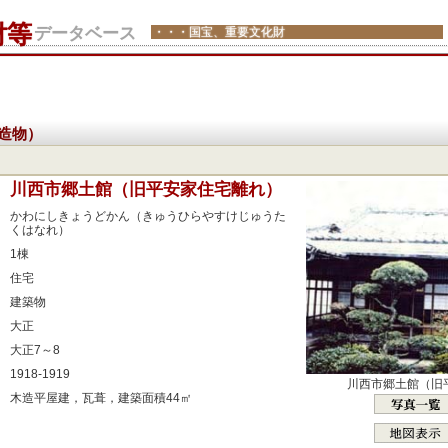
財等
データベース
・・・国宝、重要文化財
造物）
：
川西市郷土館（旧平安家住宅離れ）
：
かわにしきょうどかん（きゅうひらやすけじゅうた
くはなれ）
：
1棟
：
住宅
：
建築物
：
大正
：
大正7～8
：
1918-1919
川西市郷土館（旧
：
木造平屋建，瓦葺，建築面積44㎡
：