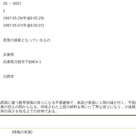
：
28 － 0007
：
2
：
1997.05.29(平成9.05.29)
：
1997.05.07(平成9.05.07)
：
：
造形の規範となっているもの
：
：
兵庫県
：
兵庫県川西市下財町4-1
：
：
川西市
：
：
地西面に建つ数寄屋風の造りになる平屋建物で，南及び東面に１間の縁が付く。平面
の奥の控えの間からなる。吟味された上質の材料を用いた丁寧な造りになり，小規模
技術の高さを知る上での好例である。
(情報の有無)