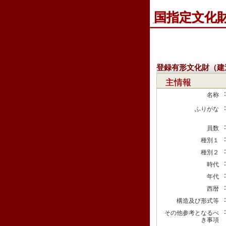
国指定文化
登録有形文化財（建
主情報
名称
ふりがな
員数
種別１
種別２
時代
年代
西暦
構造及び形式等
その他参考となるべ
き事項