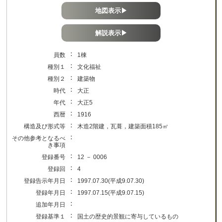
地図表示▶
解説表示▶
：
員数
1棟
：
種別１
文化福祉
：
種別２
建築物
：
時代
大正
：
年代
大正5
：
西暦
1916
：
構造及び形式等
木造2階建，瓦葺，建築面積185㎡
：
その他参考となるべ
き事項
：
登録番号
12 － 0006
：
登録回
4
：
登録告示年月日
1997.07.30(平成9.07.30)
：
登録年月日
1997.07.15(平成9.07.15)
：
追加年月日
：
登録基準１
国土の歴史的景観に寄与しているもの