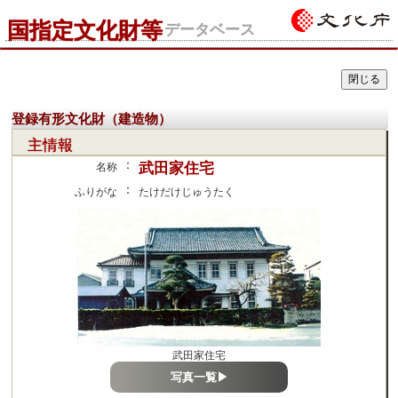
国指定文化財等
データベース
登録有形文化財（建造物）
主情報
：
武田家住宅
名称
：
ふりがな
たけだけじゅうたく
武田家住宅
写真一覧▶