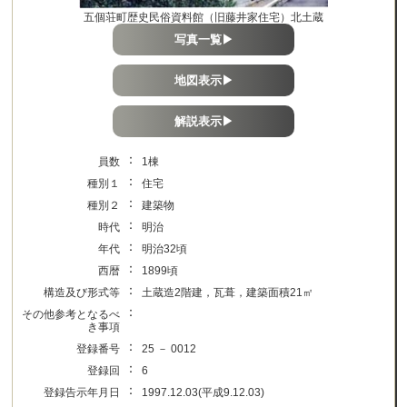
五個荘町歴史民俗資料館（旧藤井家住宅）北土蔵
写真一覧▶
地図表示▶
解説表示▶
：
員数
1棟
：
種別１
住宅
：
種別２
建築物
：
時代
明治
：
年代
明治32頃
：
西暦
1899頃
：
構造及び形式等
土蔵造2階建，瓦葺，建築面積21㎡
：
その他参考となるべ
き事項
：
登録番号
25 － 0012
：
登録回
6
：
登録告示年月日
1997.12.03(平成9.12.03)