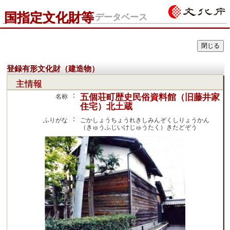
国指定文化財等
データベース
登録有形文化財（建造物）
主情報
：
五個荘町歴史民俗資料館（旧藤井家
名称
住宅）北土蔵
：
ふりがな
ごかしょうちょうれきしみんぞくしりょうかん
（きゅうふじいけじゅうたく）きたどぞう