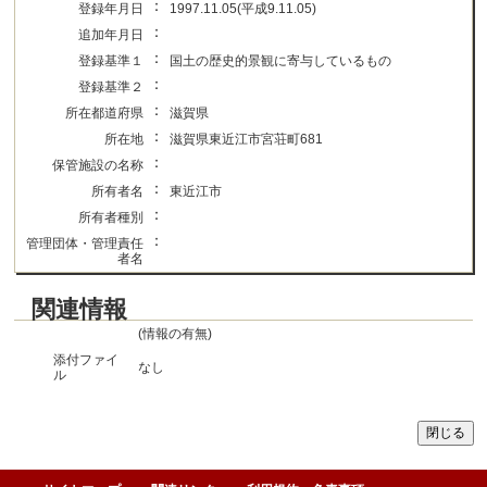
：
登録年月日
1997.11.05(平成9.11.05)
：
追加年月日
：
登録基準１
国土の歴史的景観に寄与しているもの
：
登録基準２
：
所在都道府県
滋賀県
：
所在地
滋賀県東近江市宮荘町681
：
保管施設の名称
：
所有者名
東近江市
：
所有者種別
：
管理団体・管理責任
者名
関連情報
(情報の有無)
添付ファイ
なし
ル