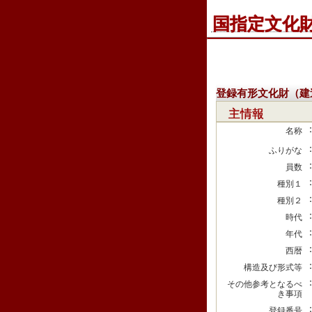
国指定文化
登録有形文化財（建
主情報
名称
ふりがな
員数
種別１
種別２
時代
年代
西暦
構造及び形式等
その他参考となるべ
き事項
登録番号