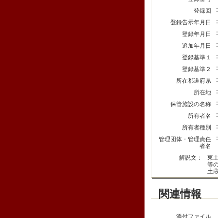
登録回
登録告示年月日
登録年月日
追加年月日
登録基準１
登録基準２
所在都道府県
所在地
保管施設の名称
所有者名
所有者種別
管理団体・管理責任
者名
解説文：
東
等
土
関連情報
添付ファイル