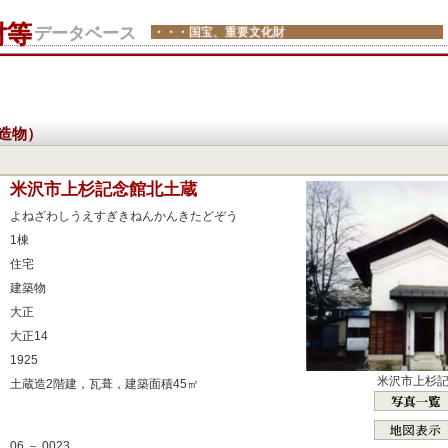
財等
データベース
・・・国宝、重要文化財
造物）
：
米沢市上杉記念館北土蔵
：
よねざわしうえすぎきねんかんきたどぞう
：
1棟
：
住宅
：
建築物
：
大正
：
大正14
：
1925
：
米沢市上杉
土蔵造2階建，瓦葺，建築面積45㎡
：
：
06 － 0023