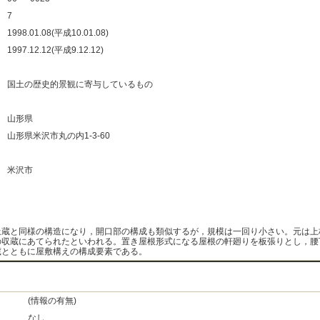
：
7
：
1998.01.08(平成10.01.08)
：
1997.12.12(平成9.12.12)
：
：
国土の歴史的景観に寄与しているもの
：
：
山形県
：
山形県米沢市丸の内1-3-60
：
：
米沢市
：
：
土蔵と同様の構造になり，開口部の構成も類似するが，規模は一回り小さい。元は上
の収蔵にあてられたといわれる。置き屋根形式になる屋根の軒廻りを板張りとし，腰
蔵とともに屋敷構えの構成要素である。
(情報の有無)
なし