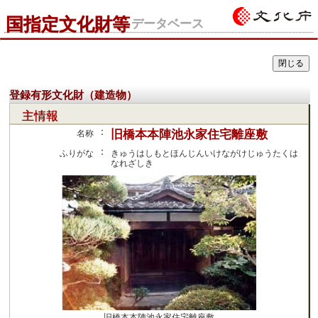
国指定文化財等
データベース
登録有形文化財（建造物）
主情報
：
旧橋本本陣池永家住宅離座敷
名称
：
ふりがな
きゅうはしもとほんじんいけながけじゅうたくは
なれざしき
旧橋本本陣池永家住宅離座敷