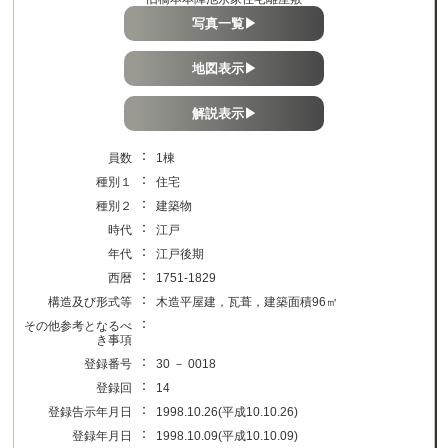
写真一覧▶
地図表示▶
解説表示▶
：
員数
1棟
：
種別１
住宅
：
種別２
建築物
：
時代
江戸
：
年代
江戸後期
：
西暦
1751-1829
：
構造及び形式等
木造平屋建，瓦葺，建築面積96㎡
：
その他参考となるべ
き事項
：
登録番号
30 － 0018
：
登録回
14
：
登録告示年月日
1998.10.26(平成10.10.26)
：
登録年月日
1998.10.09(平成10.10.09)