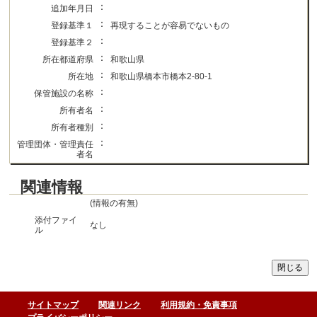
：
追加年月日
：
登録基準１
再現することが容易でないもの
：
登録基準２
：
所在都道府県
和歌山県
：
所在地
和歌山県橋本市橋本2-80-1
：
保管施設の名称
：
所有者名
：
所有者種別
：
管理団体・管理責任
者名
関連情報
(情報の有無)
添付ファイ
なし
ル
サイトマップ
関連リンク
利用規約・免責事項