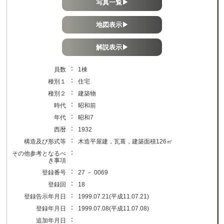
写真一覧▶
地図表示▶
解説表示▶
：
員数
1棟
：
種別１
住宅
：
種別２
建築物
：
時代
昭和前
：
年代
昭和7
：
西暦
1932
：
構造及び形式等
木造平屋建，瓦葺，建築面積126㎡
：
その他参考となるべ
き事項
：
登録番号
27 － 0069
：
登録回
18
：
登録告示年月日
1999.07.21(平成11.07.21)
：
登録年月日
1999.07.08(平成11.07.08)
：
追加年月日