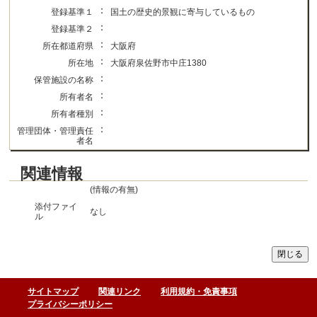
：
登録基準１
国土の歴史的景観に寄与しているもの
：
登録基準２
：
所在都道府県
大阪府
：
所在地
大阪府泉佐野市中庄1380
：
保管施設の名称
：
所有者名
：
所有者種別
：
管理団体・管理責任
者名
関連情報
(情報の有無)
添付ファイ
なし
ル
サイトマップ
関連リンク
利用規約・免責事項
プライバシーポリシー