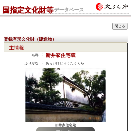
国指定文化財等
データベース
登録有形文化財（建造物）
主情報
：
新井家住宅蔵
名称
：
ふりがな
あらいけじゅうたくくら
新井家住宅蔵