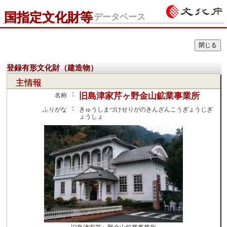
国指定文化財等
データベース
登録有形文化財（建造物）
主情報
：
旧島津家芹ヶ野金山鉱業事業所
名称
：
ふりがな
きゅうしまづけせりがのきんざんこうぎょうじぎ
ょうしょ