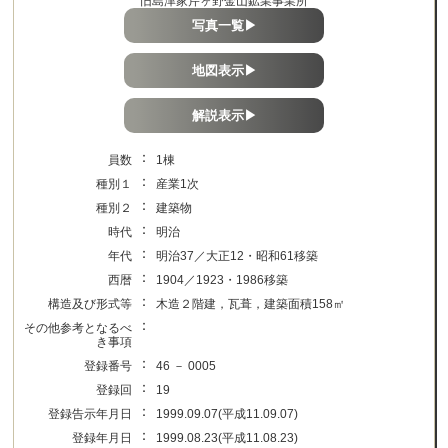
旧島津家芹ヶ野金山鉱業事業所
写真一覧▶
地図表示▶
解説表示▶
：
員数
1棟
：
種別１
産業1次
：
種別２
建築物
：
時代
明治
：
年代
明治37／大正12・昭和61移築
：
西暦
1904／1923・1986移築
：
構造及び形式等
木造２階建，瓦葺，建築面積158㎡
：
その他参考となるべ
き事項
：
登録番号
46 － 0005
：
登録回
19
：
登録告示年月日
1999.09.07(平成11.09.07)
：
登録年月日
1999.08.23(平成11.08.23)