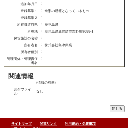
：
追加年月日
：
登録基準１
造形の規範となっているもの
：
登録基準２
：
所在都道府県
鹿児島県
：
所在地
鹿児島県鹿児島市吉野町9688-1
：
保管施設の名称
：
所有者名
株式会社島津興業
：
所有者種別
：
管理団体・管理責任
者名
関連情報
(情報の有無)
添付ファイ
なし
ル
サイトマップ
関連リンク
利用規約・免責事項