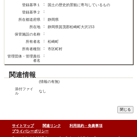
：
登録基準１
国土の歴史的景観に寄与しているもの
：
登録基準２
：
所在都道府県
静岡県
：
所在地
静岡県賀茂郡松崎町大沢153
：
保管施設の名称
：
所有者名
松崎町
：
所有者種別
市区町村
：
管理団体・管理責任
者名
関連情報
(情報の有無)
添付ファイ
なし
ル
サイトマップ
関連リンク
利用規約・免責事項
プライバシーポリシー