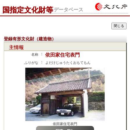
国指定文化財等
データベース
登録有形文化財（建造物）
主情報
：
依田家住宅表門
名称
：
ふりがな
よだけじゅうたくおもてもん
依田家住宅表門