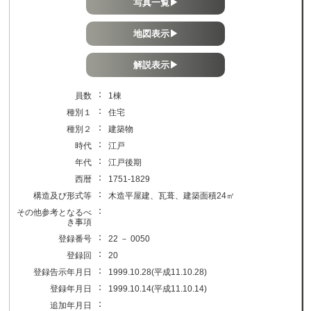
写真一覧▶
地図表示▶
解説表示▶
：
員数
1棟
：
種別１
住宅
：
種別２
建築物
：
時代
江戸
：
年代
江戸後期
：
西暦
1751-1829
：
構造及び形式等
木造平屋建、瓦葺、建築面積24㎡
：
その他参考となるべ
き事項
：
登録番号
22 － 0050
：
登録回
20
：
登録告示年月日
1999.10.28(平成11.10.28)
：
登録年月日
1999.10.14(平成11.10.14)
：
追加年月日