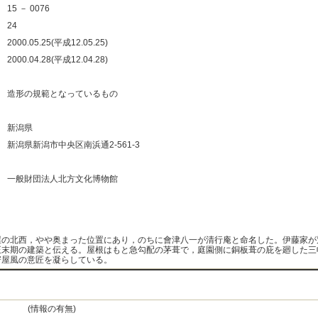
：
15 － 0076
：
24
：
2000.05.25(平成12.05.25)
：
2000.04.28(平成12.04.28)
：
：
造形の規範となっているもの
：
：
新潟県
：
新潟県新潟市中央区南浜通2-561-3
：
：
一般財団法人北方文化博物館
：
：
屋の北西，やや奥まった位置にあり，のちに會津八一が清行庵と命名した。伊藤家が
正末期の建築と伝える。屋根はもと急勾配の茅葺で，庭園側に銅板葺の庇を廻した三
寄屋風の意匠を凝らしている。
(情報の有無)