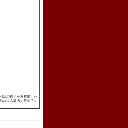
別邸の構えを再整備した
帖台目の瀟洒な茶室で，