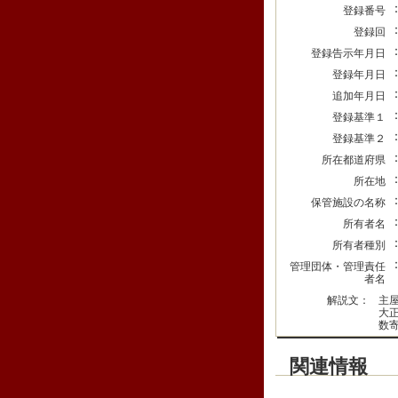
登録番号
登録回
登録告示年月日
登録年月日
追加年月日
登録基準１
登録基準２
所在都道府県
所在地
保管施設の名称
所有者名
所有者種別
管理団体・管理責任
者名
解説文：
主
大
数
関連情報