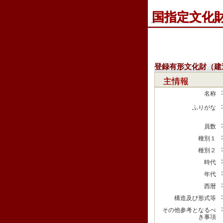
国指定文化
登録有形文化財（建
主情報
名称
ふりがな
員数
種別１
種別２
時代
年代
西暦
構造及び形式等
その他参考となるべ
き事項