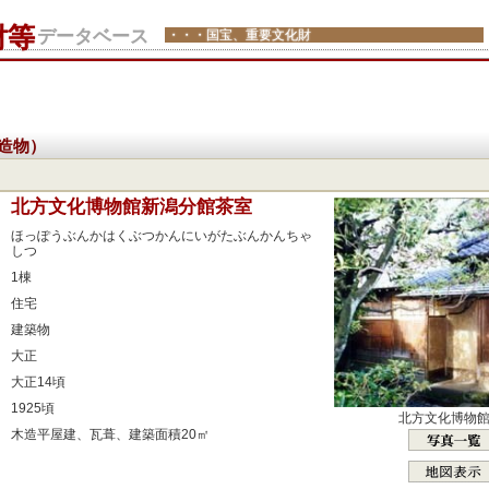
財等
データベース
・・・国宝、重要文化財
造物）
：
北方文化博物館新潟分館茶室
：
ほっぽうぶんかはくぶつかんにいがたぶんかんちゃ
しつ
：
1棟
：
住宅
：
建築物
：
大正
：
大正14頃
：
1925頃
北方文化博物
：
木造平屋建、瓦葺、建築面積20㎡
：