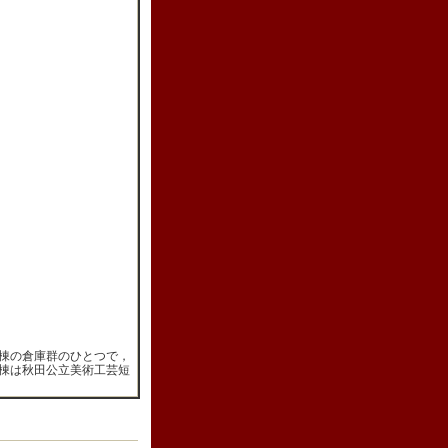
棟の倉庫群のひとつで，
棟は秋田公立美術工芸短