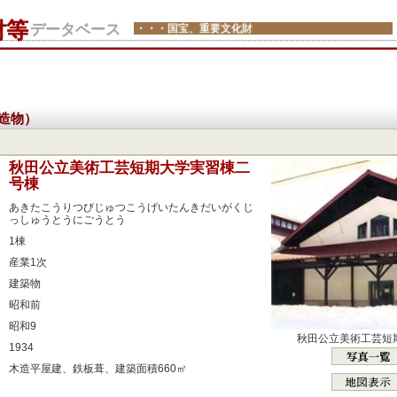
財等
データベース
・・・国宝、重要文化財
造物）
：
秋田公立美術工芸短期大学実習棟二
号棟
：
あきたこうりつびじゅつこうげいたんきだいがくじ
っしゅうとうにごうとう
：
1棟
：
産業1次
：
建築物
：
昭和前
：
昭和9
秋田公立美術工芸短
：
1934
：
木造平屋建、鉄板葺、建築面積660㎡
：