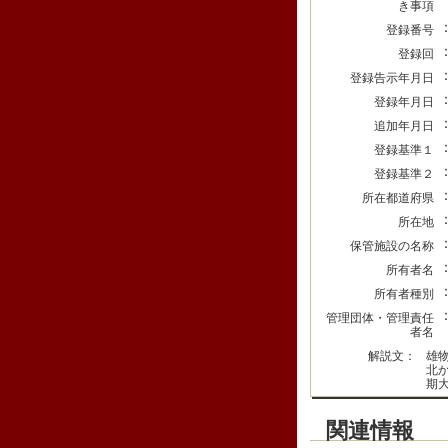
き事項
登録番号
登録回
登録告示年月日
登録年月日
追加年月日
登録基準１
登録基準２
所在都道府県
所在地
保管施設の名称
所有者名
所有者種別
管理団体・管理責任
者名
解説文：
雄
北
期
関連情報