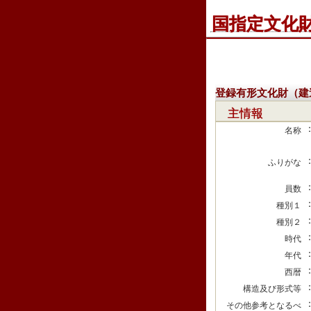
国指定文化
登録有形文化財（建
主情報
名称
ふりがな
員数
種別１
種別２
時代
年代
西暦
構造及び形式等
その他参考となるべ