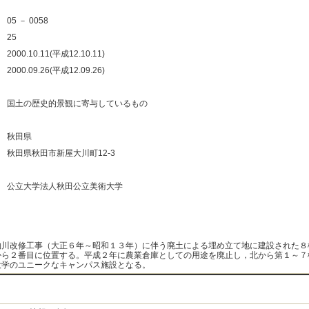
：
05 － 0058
：
25
：
2000.10.11(平成12.10.11)
：
2000.09.26(平成12.09.26)
：
：
国土の歴史的景観に寄与しているもの
：
：
秋田県
：
秋田県秋田市新屋大川町12-3
：
：
公立大学法人秋田公立美術大学
：
：
物川改修工事（大正６年～昭和１３年）に伴う廃土による埋め立て地に建設された８
から２番目に位置する。平成２年に農業倉庫としての用途を廃止し，北から第１～７
大学のユニークなキャンパス施設となる。