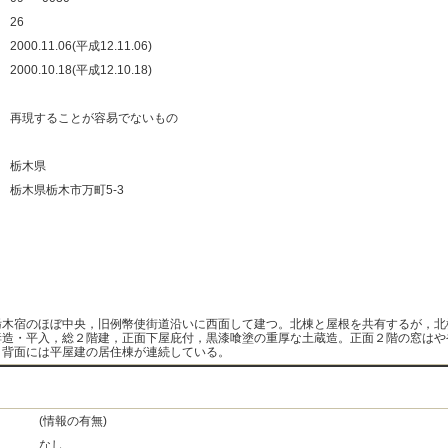
：
26
：
2000.11.06(平成12.11.06)
：
2000.10.18(平成12.10.18)
：
：
再現することが容易でないもの
：
：
栃木県
：
栃木県栃木市万町5-3
：
：
：
：
栃木宿のほぼ中央，旧例幣使街道沿いに西面して建つ。北棟と屋根を共有するが，北
妻造・平入，総２階建，正面下屋庇付，黒漆喰塗の重厚な土蔵造。正面２階の窓はや
，背面には平屋建の居住棟が連続している。
(情報の有無)
なし