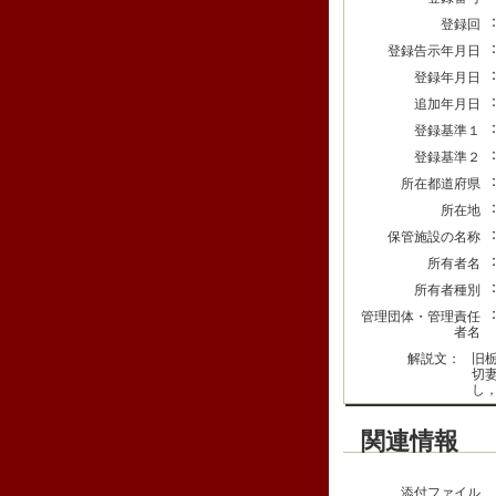
登録回
登録告示年月日
登録年月日
追加年月日
登録基準１
登録基準２
所在都道府県
所在地
保管施設の名称
所有者名
所有者種別
管理団体・管理責任
者名
解説文：
旧
切
し
関連情報
添付ファイル