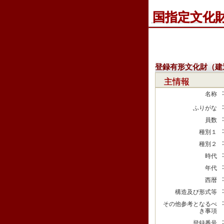
国指定文化
登録有形文化財（建
主情報
名称
ふりがな
員数
種別１
種別２
時代
年代
西暦
構造及び形式等
その他参考となるべ
き事項
登録番号