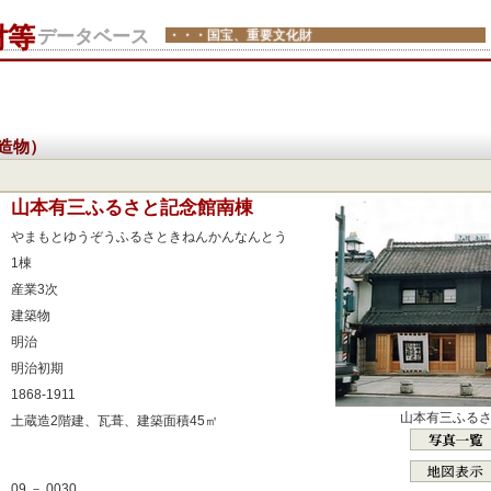
財等
データベース
・・・国宝、重要文化財
造物）
：
山本有三ふるさと記念館南棟
：
やまもとゆうぞうふるさときねんかんなんとう
：
1棟
：
産業3次
：
建築物
：
明治
：
明治初期
：
1868-1911
：
山本有三ふる
土蔵造2階建、瓦葺、建築面積45㎡
：
：
09 － 0030